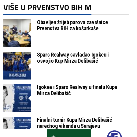
VIŠE U PRVENSTVO BIH M
Obavljen žrijeb parova završnice
Prvenstva BiH za košarkaše
Spars Realway savladao Igokeu i
osvojio Kup Mirza Delibašić
Igokea i Spars Realway u finalu Kupa
Mirza Delibašić
Finalni turnir Kupa Mirza Delibašić
narednog vikenda u Sarajevu