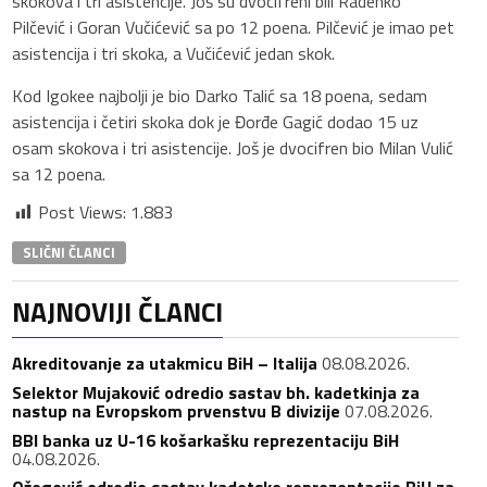
skokova i tri asistencije. Još su dvocifreni bili Radenko
Pilčević i Goran Vučićević sa po 12 poena. Pilčević je imao pet
asistencija i tri skoka, a Vučićević jedan skok.
Kod Igokee najbolji je bio Darko Talić sa 18 poena, sedam
asistencija i četiri skoka dok je Đorđe Gagić dodao 15 uz
osam skokova i tri asistencije. Još je dvocifren bio Milan Vulić
sa 12 poena.
Post Views:
1.883
SLIČNI ČLANCI
NAJNOVIJI ČLANCI
Akreditovanje za utakmicu BiH – Italija
08.08.2026.
Selektor Mujaković odredio sastav bh. kadetkinja za
nastup na Evropskom prvenstvu B divizije
07.08.2026.
BBI banka uz U-16 košarkašku reprezentaciju BiH
04.08.2026.
Ožegović odredio sastav kadetske reprezentacije BiH za