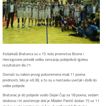
Košarkaši Bratunca su u 15. kolu prvenstva Bosne i
Hercegovine priredili veliku senzaciju pobijedivši Igokeu
rezultatom 84:71.
Domaći su nakon prvog poluvremena imali 11 poena
prednosti, bilo je 49:38, a to su u nastavku uvećali i došli do
velike pobjede.
Bratunac je do pobjede vodio Dejan Ćup sa 18 poena, sedam
skokova i tri asistencije dok je Mladen Pantić dodao 15 uz 11