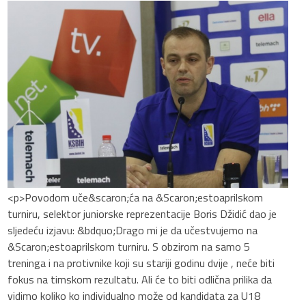
<p>Povodom uče&scaron;ća na &Scaron;estoaprilskom
turniru, selektor juniorske reprezentacije Boris Džidić dao je
sljedeću izjavu: &bdquo;Drago mi je da učestvujemo na
&Scaron;estoaprilskom turniru. S obzirom na samo 5
treninga i na protivnike koji su stariji godinu dvije , neće biti
fokus na timskom rezultatu. Ali će to biti odlična prilika da
vidimo koliko ko individualno može od kandidata za U18