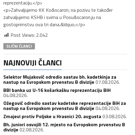
reprezentaciju.</p>
<p>Zahvaljujemo KK Ko&scaron; na pozivu te također
zahvaljujemo KSHB i svima u Posu&scaron;ju na
gostoprimstvu ova tri dana.&ldquo;</p>
Post Views:
2.042
SLIČNI ČLANCI
NAJNOVIJI ČLANCI
Selektor Mujaković odredio sastav bh. kadetkinja za
nastup na Evropskom prvenstvu B divizije
07.08.2026.
BBI banka uz U-16 košarkašku reprezentaciju BiH
04.08.2026.
Ožegović odredio sastav kadetske reprezentacije BiH za
nastup na Evropskom prvenstvu B divizije
04.08.2026.
Zmajevi protiv Poljske u Hrasnici 20. avgusta
03.08.2026.
Bh. juniori osvojili 12. mjesto na Evropskom prvenstvu B
divizije
02.08.2026.