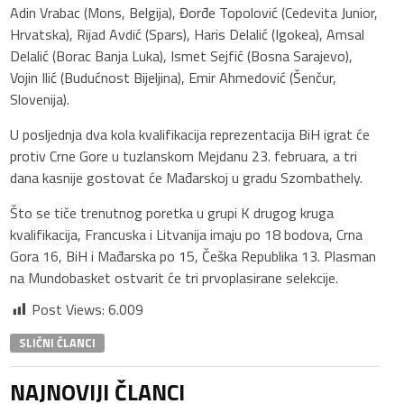
Adin Vrabac (Mons, Belgija), Đorđe Topolović (Cedevita Junior,
Hrvatska), Rijad Avdić (Spars), Haris Delalić (Igokea), Amsal
Delalić (Borac Banja Luka), Ismet Sejfić (Bosna Sarajevo),
Vojin Ilić (Budućnost Bijeljina), Emir Ahmedović (Šenčur,
Slovenija).
U posljednja dva kola kvalifikacija reprezentacija BiH igrat će
protiv Crne Gore u tuzlanskom Mejdanu 23. februara, a tri
dana kasnije gostovat će Mađarskoj u gradu Szombathely.
Što se tiče trenutnog poretka u grupi K drugog kruga
kvalifikacija, Francuska i Litvanija imaju po 18 bodova, Crna
Gora 16, BiH i Mađarska po 15, Češka Republika 13. Plasman
na Mundobasket ostvarit će tri prvoplasirane selekcije.
Post Views:
6.009
SLIČNI ČLANCI
NAJNOVIJI ČLANCI