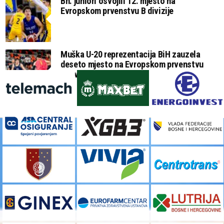
Bh. juniori osvojili 12. mjesto na
Evropskom prvenstvu B divizije
Muška U-20 reprezentacija BiH zauzela
deseto mjesto na Evropskom prvenstvu
B divizije