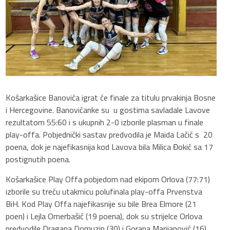
Košarkašice Banovića igrat će finale za titulu prvakinja Bosne
i Hercegovine. Banovićanke su u gostima savladale Lavove
rezultatom 55:60 i s ukupnih 2-0 izborile plasman u finale
play-offa. Pobjednički sastav predvodila je Maida Lačić s 20
poena, dok je najefikasnija kod Lavova bila Milica Đokić sa 17
postignutih poena.
Košarkašice Play Offa pobjedom nad ekipom Orlova (77:71)
izborile su treću utakmicu polufinala play-offa Prvenstva
BiH. Kod Play Offa najefikasnije su bile Brea Elmore (21
poen) i Lejla Omerbašić (19 poena), dok su strijelce Orlova
predvodile Dragana Domuzin (30) i Gorana Marijanović (16).