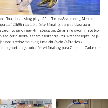
olufinalu hrvatskog play off-a. Tim na&scaron;eg Miralema
u sa 123:96 i sa 2:0 u četvrtfinalnoj seriji se plasirao u
caron;to smo i navikli, na&scaron; Zmaj je i u ovom meču bio
isao četiri skoka, sedam asistencija i tri ukradene lopte, te je
pojedinac u redovima svog tima.<br /><br />Protivnik
će pobjednik majstorice četvrtfinalnog para Cibona – Zadar.<br