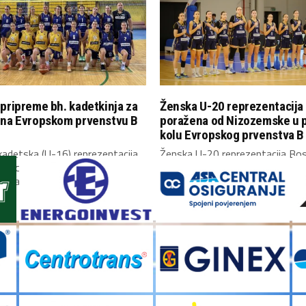
pripreme bh. kadetkinja za
Ženska U-20 reprezentacija
 na Evropskom prvenstvu B
poražena od Nizozemske u 
kolu Evropskog prvenstva B 
adetska (U-16) reprezentacija
Ženska U-20 reprezentacija Bos
Hercegovine okupila se danas u
Hercegovine upisala je poraz u
i započela...
kolu Evropskog prvenstva...