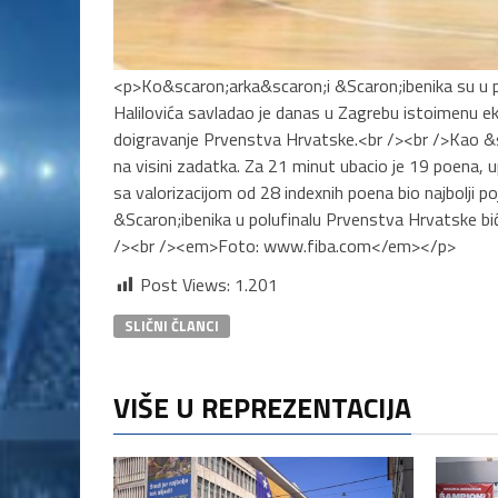
<p>Ko&scaron;arka&scaron;i &Scaron;ibenika su u p
Halilovića savladao je danas u Zagrebu istoimenu ekip
doigravanje Prvenstva Hrvatske.<br /><br />Kao &s
na visini zadatka. Za 21 minut ubacio je 19 poena, up
sa valorizacijom od 28 indexnih poena bio najbolji 
&Scaron;ibenika u polufinalu Prvenstva Hrvatske bi
/><br /><em>Foto: www.fiba.com</em></p>
Post Views:
1.201
SLIČNI ČLANCI
VIŠE U REPREZENTACIJA