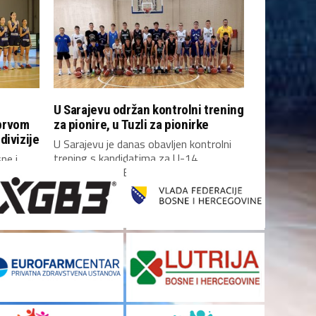
U Sarajevu održan kontrolni trening
prvom
za pionire, u Tuzli za pionirke
divizije
U Sarajevu je danas obavljen kontrolni
trening s kandidatima za U-14
ne i
reprezentaciju Bosne i...
 prvom