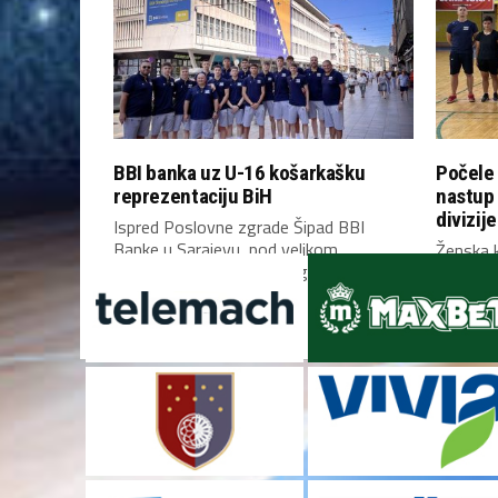
BBI banka uz U-16 košarkašku
Počele 
reprezentaciju BiH
nastup
divizije
Ispred Poslovne zgrade Šipad BBI
Banke u Sarajevu, pod velikom
Ženska k
zastavom Bosne i Hercegovine,...
Bosne i 
Mostaru 