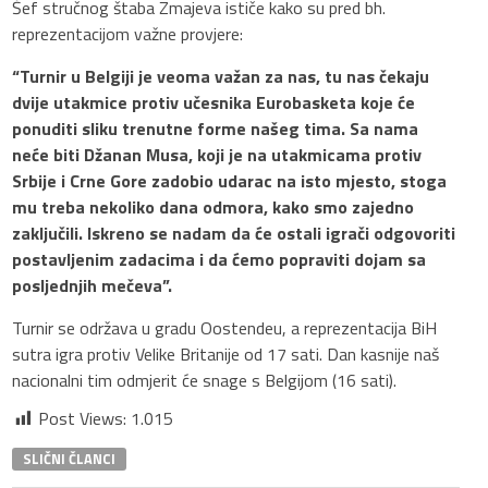
Šef stručnog štaba Zmajeva ističe kako su pred bh.
reprezentacijom važne provjere:
“Turnir u Belgiji je veoma važan za nas, tu nas čekaju
dvije utakmice protiv učesnika Eurobasketa koje će
ponuditi sliku trenutne forme našeg tima. Sa nama
neće biti Džanan Musa, koji je na utakmicama protiv
Srbije i Crne Gore zadobio udarac na isto mjesto, stoga
mu treba nekoliko dana odmora, kako smo zajedno
zaključili. Iskreno se nadam da će ostali igrači odgovoriti
postavljenim zadacima i da ćemo popraviti dojam sa
posljednjih mečeva”.
Turnir se održava u gradu Oostendeu, a reprezentacija BiH
sutra igra protiv Velike Britanije od 17 sati. Dan kasnije naš
nacionalni tim odmjerit će snage s Belgijom (16 sati).
Post Views:
1.015
SLIČNI ČLANCI