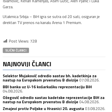
Islamović, Kenan Kamenjaš, Asim Gutić, Alen Pjanić i Luka
Garza.
Utakmica Srbija – BiH igra se sutra od 20 sati, osiguran je
direktan TV prenos na kanalu Arena 1 Premium.
Post Views:
728
SLIČNI ČLANCI
NAJNOVIJI ČLANCI
Selektor Mujaković odredio sastav bh. kadetkinja za
nastup na Evropskom prvenstvu B divizije
07.08.2026.
BBI banka uz U-16 košarkašku reprezentaciju BiH
04.08.2026.
Ožegović odredio sastav kadetske reprezentacije BiH za
nastup na Evropskom prvenstvu B divizije
04.08.2026.
Zmajevi protiv Poljske u Hrasnici 20. avgusta
03.08.2026.