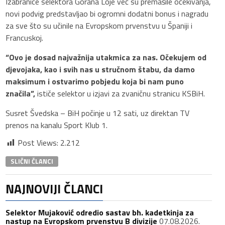
Izabranice selektora Gorana Loje već su premašile očekivanja,
novi podvig predstavljao bi ogromni dodatni bonus i nagradu
za sve što su učinile na Evropskom prvenstvu u Španiji i
Francuskoj.
“Ovo je dosad najvažnija utakmica za nas. Očekujem od
djevojaka, kao i svih nas u stručnom štabu, da damo
maksimum i ostvarimo pobjedu koja bi nam puno
značila”,
ističe selektor u izjavi za zvaničnu stranicu KSBiH.
Susret Švedska – BiH počinje u 12 sati, uz direktan TV
prenos na kanalu Sport Klub 1.
Post Views:
2.212
SLIČNI ČLANCI
NAJNOVIJI ČLANCI
Selektor Mujaković odredio sastav bh. kadetkinja za
nastup na Evropskom prvenstvu B divizije
07.08.2026.