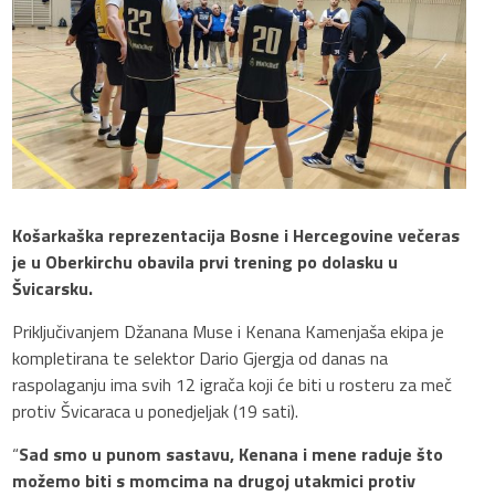
Košarkaška reprezentacija Bosne i Hercegovine večeras
je u Oberkirchu obavila prvi trening po dolasku u
Švicarsku.
Priključivanjem Džanana Muse i Kenana Kamenjaša ekipa je
kompletirana te selektor Dario Gjergja od danas na
raspolaganju ima svih 12 igrača koji će biti u rosteru za meč
protiv Švicaraca u ponedjeljak (19 sati).
“
Sad smo u punom sastavu, Kenana i mene raduje što
možemo biti s momcima na drugoj utakmici protiv