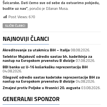
Švicarske. Dati ćemo sve od sebe da ostvarimo pobjedu,
budite uz nas”
, poručio je Džanan Musa.
Post Views:
670
SLIČNI ČLANCI
NAJNOVIJI ČLANCI
Akreditovanje za utakmicu BiH – Italija
08.08.2026.
Selektor Mujaković odredio sastav bh. kadetkinja za
nastup na Evropskom prvenstvu B divizije
07.08.2026.
BBI banka uz U-16 košarkašku reprezentaciju BiH
04.08.2026.
Ožegović odredio sastav kadetske reprezentacije BiH za
nastup na Evropskom prvenstvu B divizije
04.08.2026.
Zmajevi protiv Poljske u Hrasnici 20. avgusta
03.08.2026.
GENERALNI SPONZOR