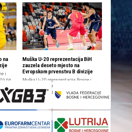
o na
Muška U-20 reprezentacija BiH
zije
zauzela deseto mjesto na
Evropskom prvenstvu B divizije
e i
sto na
Muška U-20 reprezentacija Bosne i
Hercegovine zauzela je deseto mjesto
na Evropskom prvenstvu B...