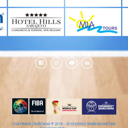
SVA PRAVA ZADRŽANA © 2016 - 2019 KSBIH | WWW.BASKET.BA