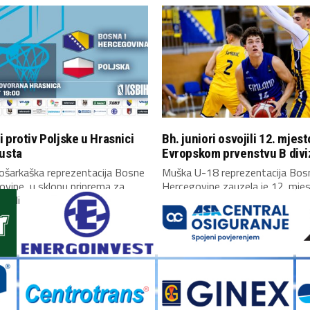
 protiv Poljske u Hrasnici
Bh. juniori osvojili 12. mjest
usta
Evropskom prvenstvu B divi
ošarkaška reprezentacija Bosne
Muška U-18 reprezentacija Bosn
ovine, u sklopu priprema za
Hercegovine zauzela je 12. mje
valifikacija za Mundobasket,...
Evropskom prvenstvu B...