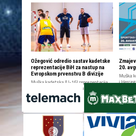
Ožegović odredio sastav kadetske
Zmajevi
reprezentacije BiH za nastup na
20. avg
Evropskom prvenstvu B divizije
Muška k
i Herceg
Muška kadetska (U-16) reprezentacija
mečeve k
Bosne i Hercegovine otputovala je
danas u Skoplje, gdje će...