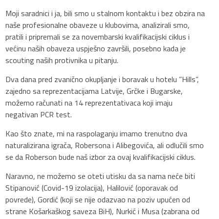
Moji saradnici i ja, bili smo u stalnom kontaktu i bez obzira na
naše profesionalne obaveze u klubovima, analizirali smo,
pratili i pripremali se za novembarski kvalifikacijski ciklus i
većinu naših obaveza uspješno završili, posebno kada je
scouting naših protivnika u pitanju.
Dva dana pred zvanično okupljanje i boravak u hotelu ”Hills”,
zajedno sa reprezentacijama Latvije, Grčke i Bugarske,
možemo računati na 14 reprezentativaca koji imaju
negativan PCR test.
Kao što znate, mi na raspolaganju imamo trenutno dva
naturalizirana igrača, Robersona i Alibegovića, ali odlučili smo
se da Roberson bude naš izbor za ovaj kvalifikacijski ciklus.
Naravno, ne možemo se oteti utisku da sa nama neće biti
Stipanović (Covid-19 izolacija), Halilović (oporavak od
povrede), Gordić (koji se nije odazvao na poziv upućen od
strane Košarkaškog saveza BiH), Nurkić i Musa (zabrana od