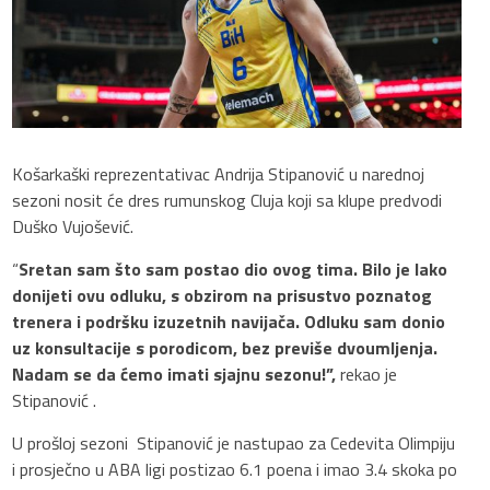
Košarkaški reprezentativac Andrija Stipanović u narednoj
sezoni nosit će dres rumunskog Cluja koji sa klupe predvodi
Duško Vujošević.
“
Sretan sam što sam postao dio ovog tima. Bilo je lako
donijeti ovu odluku, s obzirom na prisustvo poznatog
trenera i podršku izuzetnih navijača. Odluku sam donio
uz konsultacije s porodicom, bez previše dvoumljenja.
Nadam se da ćemo imati sjajnu sezonu!”,
rekao je
Stipanović .
U prošloj sezoni Stipanović je nastupao za Cedevita Olimpiju
i prosječno u ABA ligi postizao 6.1 poena i imao 3.4 skoka po