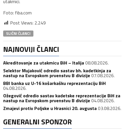
utakmici.
Foto: fiba.com
Post Views:
2.249
SLIČNI ČLANCI
NAJNOVIJI ČLANCI
Akreditovanje za utakmicu BiH – Italija
08.08.2026.
Selektor Mujaković odredio sastav bh. kadetkinja za
nastup na Evropskom prvenstvu B divizije
07.08.2026.
BBI banka uz U-16 košarkašku reprezentaciju BiH
04.08.2026.
Ožegović odredio sastav kadetske reprezentacije BiH za
nastup na Evropskom prvenstvu B divizije
04.08.2026.
Zmajevi protiv Poljske u Hrasnici 20. avgusta
03.08.2026.
GENERALNI SPONZOR