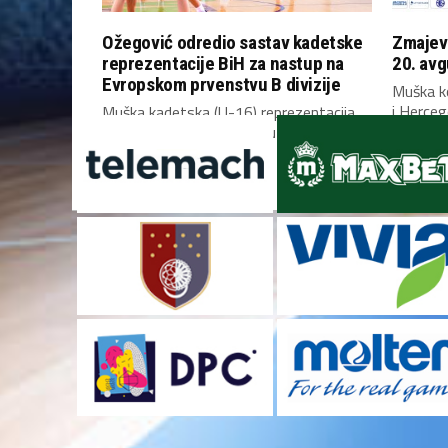
Ožegović odredio sastav kadetske
Zmajevi
reprezentacije BiH za nastup na
20. avg
Evropskom prvenstvu B divizije
Muška k
i Herceg
Muška kadetska (U-16) reprezentacija
mečeve k
Bosne i Hercegovine otputovala je
danas u Skoplje, gdje će...