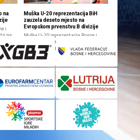
o na
Muška U-20 reprezentacija BiH
zije
zauzela deseto mjesto na
Evropskom prvenstvu B divizije
e i
sto na
Muška U-20 reprezentacija Bosne i
Hercegovine zauzela je deseto mjesto
na Evropskom prvenstvu B...