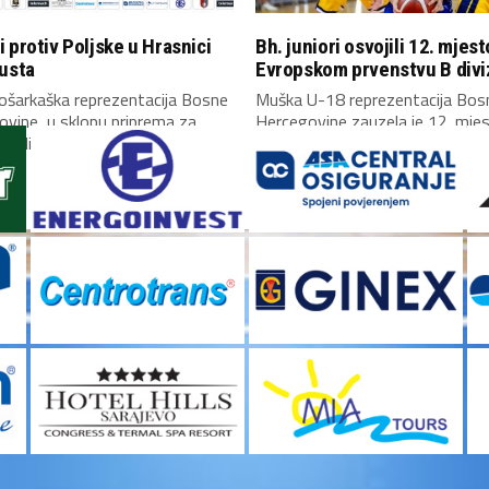
 protiv Poljske u Hrasnici
Bh. juniori osvojili 12. mjest
usta
Evropskom prvenstvu B divi
ošarkaška reprezentacija Bosne
Muška U-18 reprezentacija Bosn
ovine, u sklopu priprema za
Hercegovine zauzela je 12. mje
valifikacija za Mundobasket,...
Evropskom prvenstvu B...