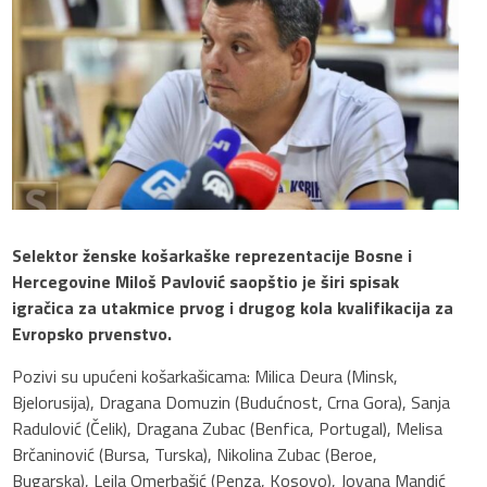
Selektor ženske košarkaške reprezentacije Bosne i
Hercegovine Miloš Pavlović saopštio je širi spisak
igračica za utakmice prvog i drugog kola kvalifikacija za
Evropsko prvenstvo.
Pozivi su upućeni košarkašicama: Milica Deura (Minsk,
Bjelorusija), Dragana Domuzin (Budućnost, Crna Gora), Sanja
Radulović (Čelik), Dragana Zubac (Benfica, Portugal), Melisa
Brčaninović (Bursa, Turska), Nikolina Zubac (Beroe,
Bugarska), Lejla Omerbašić (Penza, Kosovo), Jovana Mandić