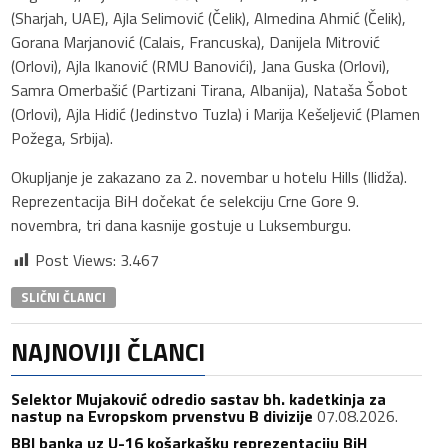
(Sharjah, UAE), Ajla Selimović (Čelik), Almedina Ahmić (Čelik),
Gorana Marjanović (Calais, Francuska), Danijela Mitrović
(Orlovi), Ajla Ikanović (RMU Banovići), Jana Guska (Orlovi),
Samra Omerbašić (Partizani Tirana, Albanija), Nataša Šobot
(Orlovi), Ajla Hidić (Jedinstvo Tuzla) i Marija Kešeljević (Plamen
Požega, Srbija).
Okupljanje je zakazano za 2. novembar u hotelu Hills (Ilidža).
Reprezentacija BiH dočekat će selekciju Crne Gore 9.
novembra, tri dana kasnije gostuje u Luksemburgu.
Post Views:
3.467
SLIČNI ČLANCI
NAJNOVIJI ČLANCI
Selektor Mujaković odredio sastav bh. kadetkinja za
nastup na Evropskom prvenstvu B divizije
07.08.2026.
BBI banka uz U-16 košarkašku reprezentaciju BiH