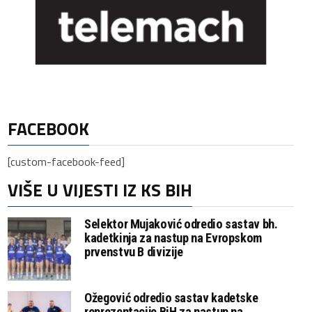
FACEBOOK
[custom-facebook-feed]
VIŠE U VIJESTI IZ KS BIH
Selektor Mujaković odredio sastav bh.
kadetkinja za nastup na Evropskom
prvenstvu B divizije
Ožegović odredio sastav kadetske
reprezentacije BiH za nastup na