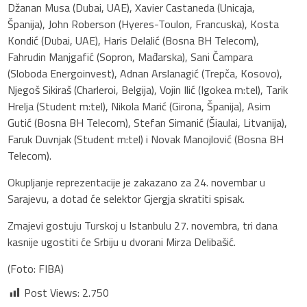
Džanan Musa (Dubai, UAE), Xavier Castaneda (Unicaja,
Španija), John Roberson (Hyeres-Toulon, Francuska), Kosta
Kondić (Dubai, UAE), Haris Delalić (Bosna BH Telecom),
Fahrudin Manjgafić (Sopron, Mađarska), Sani Čampara
(Sloboda Energoinvest), Adnan Arslanagić (Trepča, Kosovo),
Njegoš Sikiraš (Charleroi, Belgija), Vojin Ilić (Igokea m:tel), Tarik
Hrelja (Student m:tel), Nikola Marić (Girona, Španija), Asim
Gutić (Bosna BH Telecom), Stefan Simanić (Šiaulai, Litvanija),
Faruk Duvnjak (Student m:tel) i Novak Manojlović (Bosna BH
Telecom).
Okupljanje reprezentacije je zakazano za 24. novembar u
Sarajevu, a dotad će selektor Gjergja skratiti spisak.
Zmajevi gostuju Turskoj u Istanbulu 27. novembra, tri dana
kasnije ugostiti će Srbiju u dvorani Mirza Delibašić.
(Foto: FIBA)
Post Views:
2.750