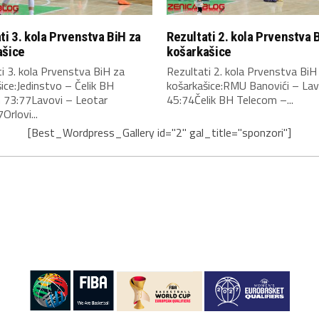
ti 3. kola Prvenstva BiH za
Rezultati 2. kola Prvenstva 
ašice
košarkašice
i 3. kola Prvenstva BiH za
Rezultati 2. kola Prvenstva BiH
ice:Jedinstvo – Čelik BH
košarkašice:RMU Banovići – Lav
 73:77Lavovi – Leotar
45:74Čelik BH Telecom –...
Orlovi...
[Best_Wordpress_Gallery id="2" gal_title="sponzori"]