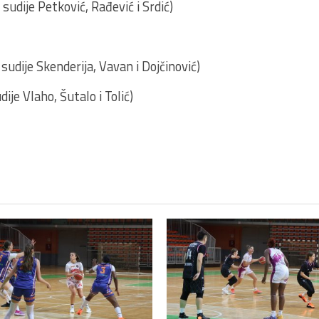
 sudije Petković, Rađević i Srdić)
udije Skenderija, Vavan i Dojčinović)
ije Vlaho, Šutalo i Tolić)