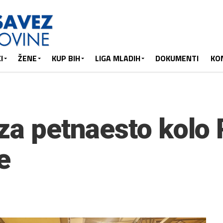
I
ŽENE
KUP BIH
LIGA MLADIH
DOKUMENTI
KO
 za petnaesto kolo
e