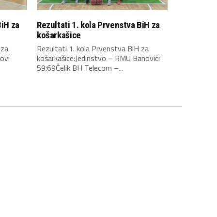
BiH za
Rezultati 1. kola Prvenstva BiH za
košarkašice
 za
Rezultati 1. kola Prvenstva BiH za
ovi
košarkašice:Jedinstvo – RMU Banovići
59:69Čelik BH Telecom –...