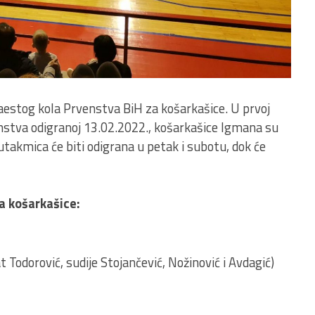
estog kola Prvenstva BiH za košarkašice. U prvoj
nstva odigranoj 13.02.2022., košarkašice Igmana su
utakmica će biti odigrana u petak i subotu, dok će
a košarkašice:
 Todorović, sudije Stojančević, Nožinović i Avdagić)