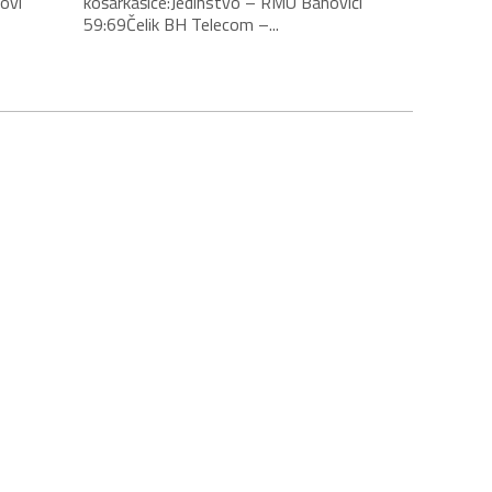
ovi
košarkašice:Jedinstvo – RMU Banovići
59:69Čelik BH Telecom –...