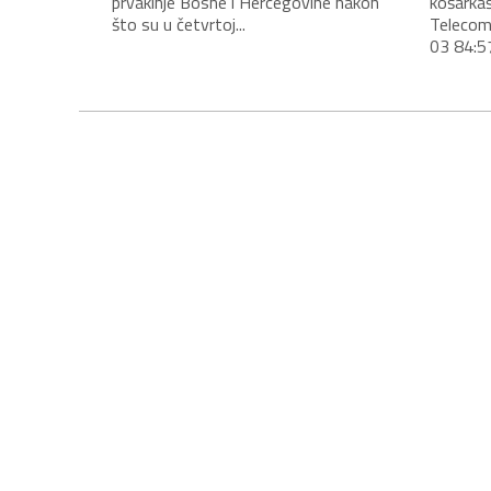
prvakinje Bosne i Hercegovine nakon
košarkaš
što su u četvrtoj...
Telecom
03 84:57