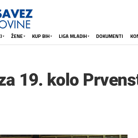
I
ŽENE
KUP BIH
LIGA MLADIH
DOKUMENTI
KO
za 19. kolo Prvens