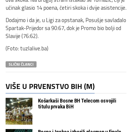
učinak glasio 14 poena, četiri skoka i dvije asistencije.
Dodajmo i da je, u Ligi za opstanak, Posušje savladalo
Spartak-Prijedor sa 90:67, dok je Promo bio bolji od
Slavije (76:62).
(Foto: tuzlalive.ba)
SLIČNI ČLANCI
VIŠE U PRVENSTVO BIH (M)
Košarkaši Bosne BH Telecom osvojili
titulu prvaka BiH
Bosna i Igokea izborili plasman u finale