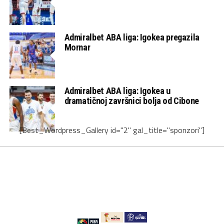
Admiralbet ABA liga: Igokea pregazila
Mornar
Admiralbet ABA liga: Igokea u
dramatičnoj završnici bolja od Cibone
[Best_Wordpress_Gallery id="2" gal_title="sponzori"]