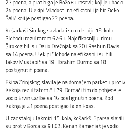
27 poena, a pratio ga je Božo Đurasović koji je ubacio
24 poena. U ekipi Mladosti najefikasniji je bio Đoko
Šalić koji je postigao 23 poena.
Košarkaši Širokog savladali su u derbiju 18. kola
Slobodu rezultatom 67:61. Najefikasniji u timu
Širokog bili su Dario Drežnjak sa 20 i Rashun Davis
sa 14 poena. U ekipi Slobode najefikasniji su bili
Jakov Mustapić sa 19 i Ibrahim Durmo sa 18
postignutih poena.
Ekipa Zrinjskog slavila je na domaćem parketu protiv
Kaknja rezultatom 81:79. Domaći tim do pobjede je
vodio Ervin Carlbe sa 16 postignutih poena. Kod
Kaknja je 21 poena postigao Jalen Ross.
U zaostaloj utakmici 15. kola, košarkši Sparsa slavili
su protiv Borca sa 91:62. Kenan Kamenjaš je vodio