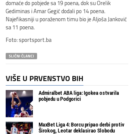
domaće do pobjede sa 19 poena, dok su Orelik
Gediminas i Amar Gegić dodali po 14 poena.
Najefikasniji u poraženom timu bio je Aljoša Janković
sa 11 poena.
Foto: sportsport.ba
SLIČNI ČLANCI
VIŠE U PRVENSTVO BIH
Admiralbet ABA liga: Igokea ostvarila
pobjedu u Podgorici
MaxBet Liga 4: Borcu pripao derbi protiv
Širokog, Leotar deklasirao Slobodu