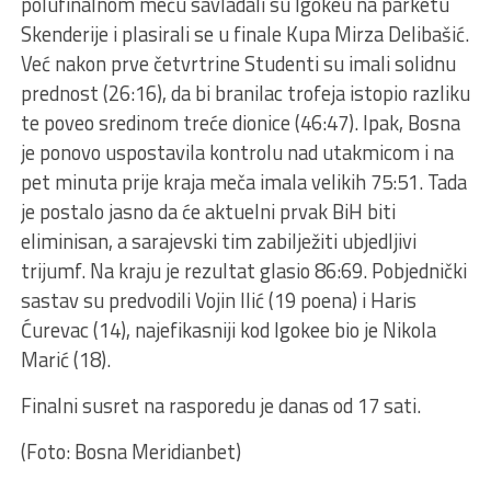
polufinalnom meču savladali su Igokeu na parketu
Skenderije i plasirali se u finale Kupa Mirza Delibašić.
Već nakon prve četvrtrine Studenti su imali solidnu
prednost (26:16), da bi branilac trofeja istopio razliku
te poveo sredinom treće dionice (46:47). Ipak, Bosna
je ponovo uspostavila kontrolu nad utakmicom i na
pet minuta prije kraja meča imala velikih 75:51. Tada
je postalo jasno da će aktuelni prvak BiH biti
eliminisan, a sarajevski tim zabilježiti ubjedljivi
trijumf. Na kraju je rezultat glasio 86:69. Pobjednički
sastav su predvodili Vojin Ilić (19 poena) i Haris
Ćurevac (14), najefikasniji kod Igokee bio je Nikola
Marić (18).
Finalni susret na rasporedu je danas od 17 sati.
(Foto: Bosna Meridianbet)