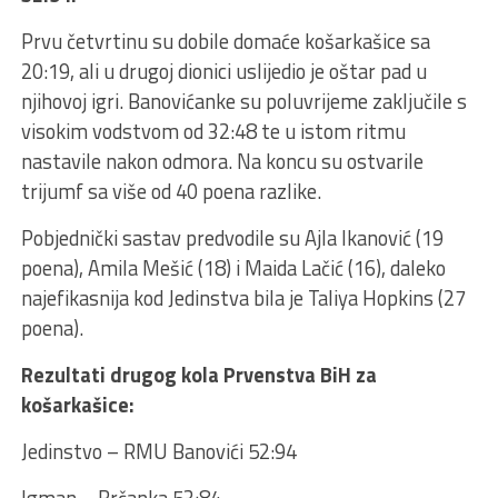
Prvu četvrtinu su dobile domaće košarkašice sa
20:19, ali u drugoj dionici uslijedio je oštar pad u
njihovoj igri. Banovićanke su poluvrijeme zaključile s
visokim vodstvom od 32:48 te u istom ritmu
nastavile nakon odmora. Na koncu su ostvarile
trijumf sa više od 40 poena razlike.
Pobjednički sastav predvodile su Ajla Ikanović (19
poena), Amila Mešić (18) i Maida Lačić (16), daleko
najefikasnija kod Jedinstva bila je Taliya Hopkins (27
poena).
Rezultati drugog kola Prvenstva BiH za
košarkašice:
Jedinstvo – RMU Banovići 52:94
Igman – Brčanka 53:84