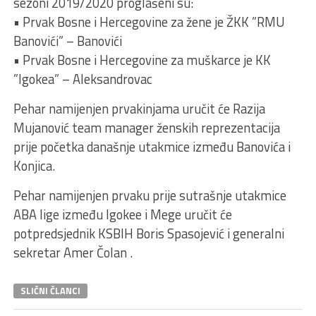
sezoni 2019/2020 proglašeni su:
• Prvak Bosne i Hercegovine za žene je ŽKK ”RMU
Banovići” – Banovići
• Prvak Bosne i Hercegovine za muškarce je KK
”Igokea” – Aleksandrovac
Pehar namijenjen prvakinjama uručit će Razija
Mujanović team manager ženskih reprezentacija
prije početka današnje utakmice između Banovića i
Konjica.
Pehar namijenjen prvaku prije sutrašnje utakmice
ABA lige između Igokee i Mege uručit će
potpredsjednik KSBIH Boris Spasojević i generalni
sekretar Amer Čolan .
SLIČNI ČLANCI