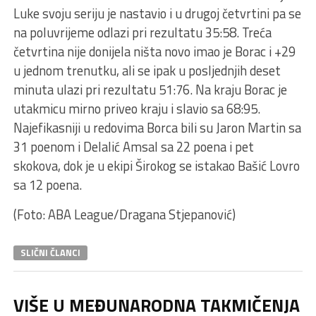
Luke svoju seriju je nastavio i u drugoj četvrtini pa se
na poluvrijeme odlazi pri rezultatu 35:58. Treća
četvrtina nije donijela ništa novo imao je Borac i +29
u jednom trenutku, ali se ipak u posljednjih deset
minuta ulazi pri rezultatu 51:76. Na kraju Borac je
utakmicu mirno priveo kraju i slavio sa 68:95.
Najefikasniji u redovima Borca bili su Jaron Martin sa
31 poenom i Delalić Amsal sa 22 poena i pet
skokova, dok je u ekipi Širokog se istakao Bašić Lovro
sa 12 poena.
(Foto: ABA League/Dragana Stjepanović)
SLIČNI ČLANCI
VIŠE U MEĐUNARODNA TAKMIČENJA