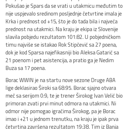
Pokušao je Spars da se vrati u utakmicu međutim to
nije uspjevalo sredinom posljednje četvrtine imala je
Krka i prednost od +15, što je do tada bila i najveća
prednost na utakmici. Na kraju je ekipa iz Slovenije
slavila pobjedu rezultatom 101:82. U pobjedničkom
timu najviše se istakao Rok Stipčević sa 27 poena,
dok je kod Sparsa najefikasniji bio Aleksa Gatarić sa
21 poenom i pet asistencija, a pratio ga je Nedim
Buza sa 17 poena.
Borac WWIN je na startu nove sezone Druge ABA
lige deklasirao Široki sa 68:95. Borac sjajno otvara
meč sa serijom 0:9, te je trener Širokog Ivan Velić bio
primoran zvati prvi minut odmora na utakmici. Ni
odmor nije pomogao igračima Širokog, pa je Borac
imao i +21 u jednom trenutku, na kraju je ipak prva
četvrtina završena rezultatom 19:38. Tim iz Banja