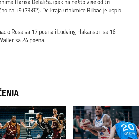
nima Harisa Delalića, ipak na nešto više od tri
ao na +9 (73:82). Do kraja utakmice Bilbao je uspio
Ignacio Rosa sa 17 poena i Ludving Hakanson sa 16
 Waller sa 24 poena.
ČENJA