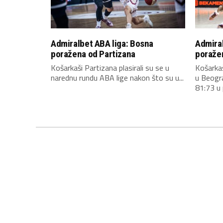
Admiralbet ABA liga: Bosna
Admiral
poražena od Partizana
poraže
Košarkaši Partizana plasirali su se u
Košarkaš
narednu rundu ABA lige nakon što su u...
u Beogr
81:73 u 