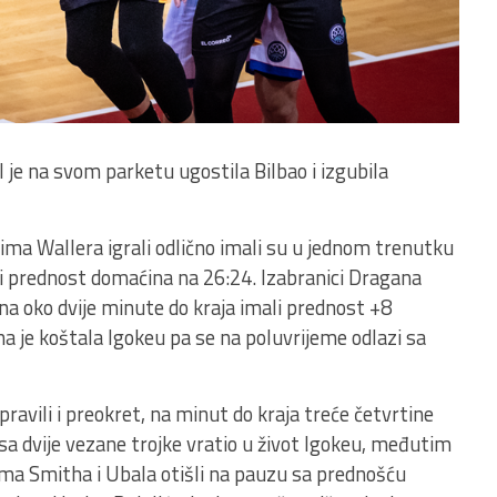
 je na svom parketu ugostila Bilbao i izgubila
ilima Wallera igrali odlično imali su u jednom trenutku
ti prednost domaćina na 26:24. Izabranici Dragana
su na oko dvije minute do kraja imali prednost +8
ana je koštala Igokeu pa se na poluvrijeme odlazi sa
pravili i preokret, na minut do kraja treće četvrtine
r sa dvije vezane trojke vratio u život Igokeu, međutim
ama Smitha i Ubala otišli na pauzu sa prednošću