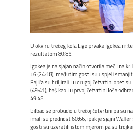
U okviru trećeg kola Lige prvaka Igokea m:tel
rezultatom 80:85.
Igokea je na sjajan način otvorila meč i na kr
+6 (24:18), međutim gosti su uspjeli smanji
Bajića su briljirali i u drugoj četvrtini opet 
(49:41), baš kao i u prvoj četvrtini loša odbr
49:48.
Bilbao se probudio u trećoj četvrtini pa su na
imali su prednost 60:66, ipak je sjajni Walle
gosti su uzvratili istom mjerom pa su trojk