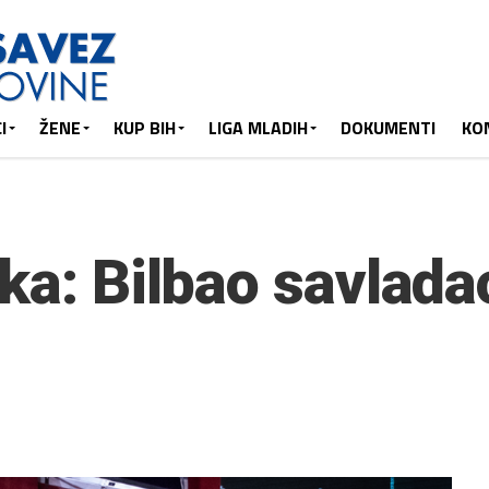
I
ŽENE
KUP BIH
LIGA MLADIH
DOKUMENTI
KO
ka: Bilbao savlada