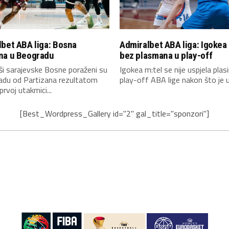
bet ABA liga: Bosna
Admiralbet ABA liga: Igokea
na u Beogradu
bez plasmana u play-off
i sarajevske Bosne poraženi su
Igokea m:tel se nije uspjela plasi
adu od Partizana rezultatom
play-off ABA lige nakon što je u.
prvoj utakmici...
[Best_Wordpress_Gallery id="2" gal_title="sponzori"]