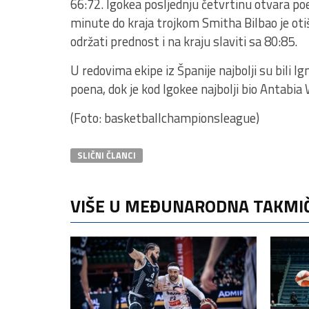
66:72. Igokea posljednju četvrtinu otvara poe
minute do kraja trojkom Smitha Bilbao je otiš
održati prednost i na kraju slaviti sa 80:85.
U redovima ekipe iz Španije najbolji su bili 
poena, dok je kod Igokee najbolji bio Antabia
(Foto: basketballchampionsleague)
SLIČNI ČLANCI
VIŠE U MEĐUNARODNA TAKMI