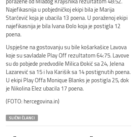
poražene od Mladog Krajišnika rezultatom 48:52.
Najefikasnija u pobjedničkoj ekipi bila je Marija
Starčević koja je ubacila 13 poena. U poraženoj ekipi
najefikasnija je bila Ivana Đolo koja je postigla 12
poena.
Uspješne na gostovanju su bile košarkašice Lavova
koje su savladale Play Off rezultatom 64:75. Lavove
su do pobjede predvodile Milica Đokić sa 24, Jelena
Lazarević sa 15 i Iva Karišik sa 14 postignutih poena.
U ekipi Play Offa Monique Blanks je postigla 25, dok
je Nikolina Elez ubacila 17 poena.
(FOTO: hercegovina.in)
SLIČNI ČLANCI