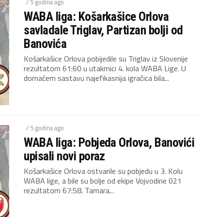
/ 5 godina ago
WABA liga: Košarkašice Orlova
savladale Triglav, Partizan bolji od
Banovića
Košarkašice Orlova pobijedile su Triglav iz Slovenije
rezultatom 61:60 u utakmici 4. kola WABA Lige. U
domaćem sastavu najefikasnija igračica bila...
/ 5 godina ago
WABA liga: Pobjeda Orlova, Banovići
upisali novi poraz
Košarkašice Orlova ostvarile su pobjedu u 3. Kolu
WABA lige, a bile su bolje od ekipe Vojvodine 021
rezultatom 67:58. Tamara...