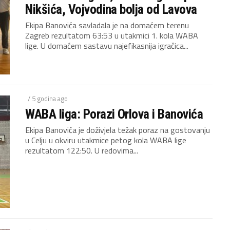
Nikšića, Vojvodina bolja od Lavova
Ekipa Banovića savladala je na domaćem terenu
Zagreb rezultatom 63:53 u utakmici 1. kola WABA
lige. U domaćem sastavu najefikasnija igračica...
/ 5 godina ago
WABA liga: Porazi Orlova i Banovića
Ekipa Banovića je doživjela težak poraz na gostovanju
u Celju u okviru utakmice petog kola WABA lige
rezultatom 122:50. U redovima...