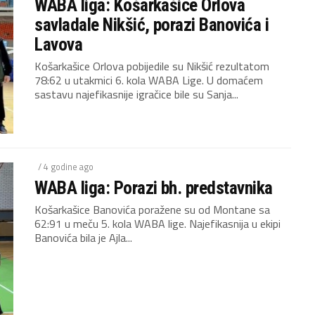
WABA liga: Košarkašice Orlova
savladale Nikšić, porazi Banovića i
Lavova
Košarkašice Orlova pobijedile su Nikšić rezultatom
78:62 u utakmici 6. kola WABA Lige. U domaćem
sastavu najefikasnije igračice bile su Sanja...
/ 4 godine ago
WABA liga: Porazi bh. predstavnika
Košarkašice Banovića poražene su od Montane sa
62:91 u meču 5. kola WABA lige. Najefikasnija u ekipi
Banovića bila je Ajla...