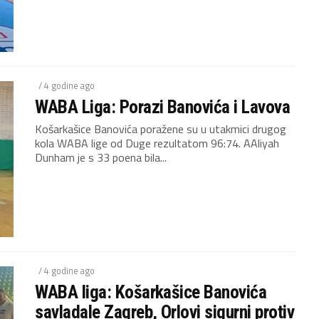
/ 4 godine ago
WABA Liga: Porazi Banovića i Lavova
Košarkašice Banovića poražene su u utakmici drugog
kola WABA lige od Duge rezultatom 96:74. AAliyah
Dunham je s 33 poena bila...
/ 4 godine ago
WABA liga: Košarkašice Banovića
savladale Zagreb, Orlovi sigurni protiv