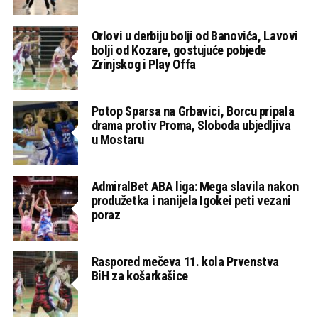
Orlovi u derbiju bolji od Banovića, Lavovi
bolji od Kozare, gostujuće pobjede
Zrinjskog i Play Offa
Potop Sparsa na Grbavici, Borcu pripala
drama protiv Proma, Sloboda ubjedljiva
u Mostaru
AdmiralBet ABA liga: Mega slavila nakon
produžetka i nanijela Igokei peti vezani
poraz
Raspored mečeva 11. kola Prvenstva
BiH za košarkašice