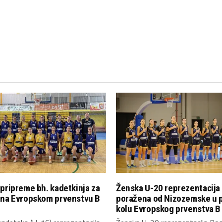
pripreme bh. kadetkinja za
Ženska U-20 reprezentacija
 na Evropskom prvenstvu B
poražena od Nizozemske u 
kolu Evropskog prvenstva B 