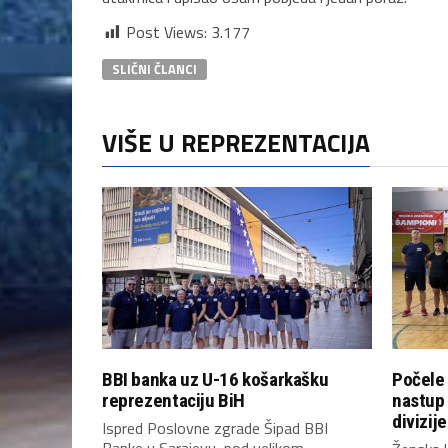
Post Views:
3.177
SLIČNI ČLANCI
VIŠE U REPREZENTACIJA
BBI banka uz U-16 košarkašku
Počele 
reprezentaciju BiH
nastup
divizije
Ispred Poslovne zgrade Šipad BBI