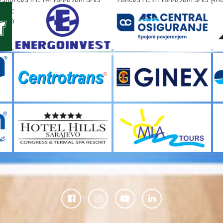
adetska (U-16) reprezentacija
Ženska U-20 reprezentacija Bos
Hercegovine okupila se danas u
Hercegovine upisala je poraz u
i započela...
kolu Evropskog prvenstva...