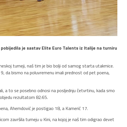
bijedila je sastav Elite Euro Talents iz Italije na turniru
kineskoj turneji, naš tim je bio bolji od samog starta utakmice.
7:19, da bismo na poluvremenu imali prednost od pet poena,
ali, a to se posebno odnosi na posljednju četvrtinu, kada smo
i pobjedu rezultatom 82:65.
poena, Ahemdović je postigao 18, a Kamerić 17.
m završila turneju u Kini, na kojoj je naš tim odigrao devet