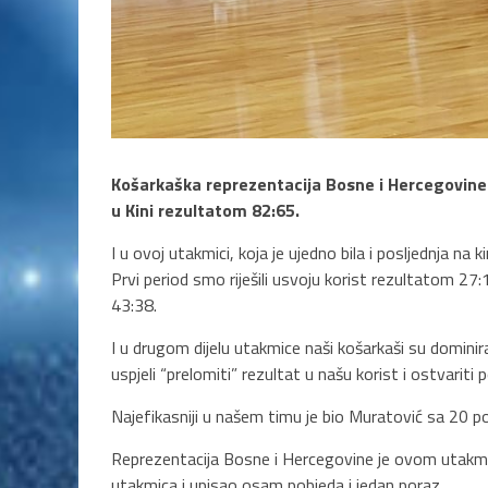
Košarkaška reprezentacija Bosne i Hercegovine po
u Kini rezultatom 82:65.
I u ovoj utakmici, koja je ujedno bila i posljednja na 
Prvi period smo riješili usvoju korist rezultatom 2
43:38.
I u drugom dijelu utakmice naši košarkaši su dominir
uspjeli “prelomiti” rezultat u našu korist i ostvarit
Najefikasniji u našem timu je bio Muratović sa 20 
Reprezentacija Bosne i Hercegovine je ovom utakmico
utakmica i upisao osam pobjeda i jedan poraz.