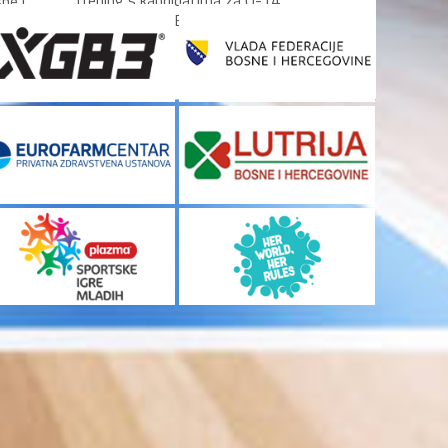
trening s kandidatima za U-14
ne i
reprezentaciju Bosne i...
 prvom