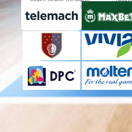
Banke u Sarajevu, pod velikom
Ženska k
zastavom Bosne i Hercegovine,...
Bosne i 
Mostaru 