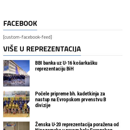
FACEBOOK
[custom-facebook-feed]
VIŠE U REPREZENTACIJA
BBI banka uz U-16 košarkašku
reprezentaciju BiH
Počele pripreme bh. kadetkinja za
nastup na Evropskom prvenstvu B
divizije
Ženska U-20 reprezentacija poražena od