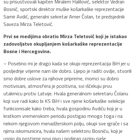
su prisustvovali kapiten Miralem Halilović, selektor Vedran
Bosnić, sportski direktor muške košarkaške reprezentacije
Samir Avdić, generalni sekretar Amer Čolan, te predsjednik
Saveza Mirza Teletović.
Prvi se medijima obratio Mirza Teletović koji je istakao
zadovoljstvo okupljanjem košarkaške reprezentacije
Bosne i Hercegovine.
– Posebno mi je drago kada se okupi reprezentacija BiH jer u
posljednje vrijeme nam ide dobro. Lijepo je raditi ovdje, stvorili
smo dobre uslove za njihove pripreme, momci su dobro
motivisani, atmosfera je pozitivna, svi iščekuju prvu
utakmicu protiv Latvije. Hvala generalnom sekretaru Čolanu
koji sve radi kako bi KS BiH i sve njene košarkaške selekcije
funkcionisale kako treba, hvala gospodinu Avdiću koji je u
kratkom vremenskom periodu postigao mnogo toga i na
nekom njegovom menadžerskom polju, okupi sve igrače i sa
njima iskomunicira, hvala našem selektoru Bosniću, koji je
uspio da postigne novi nivo i podigao razinu naše