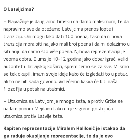
O Latvijcima?
– Najvažnije je da igramo timski i da damo maksimum, te da
napravimo sve da otežamo Latvijcima prenos lopte i
tranziciju. Oni mogu lako dati 100 poena, tako da njihova
tranzicija mora biti na jako mali broj poena i da mi dolazimo u
situaciju da damo što više poena. Njihova reprezentacija je
veoma dobra, Blums je 10-12 godina jako dobar igrač, veliki
autoritet u latvijskoj košarci, spremićemo se za sve. Mi smo
se tek okupili, imam svoje ideje kako će izgledati to u petak,
ali to ne bih sada govorio. Vidjećemo kakva će biti naša
filozofija u petak na utakmici.
– Utakmica sa Latvijom je mnogo teža, a protiv Grčke se
nadam punom Mejdanu tako da je sigurno gostujuća
utakmica protiv Latvije teža.
Kapiten reprezentacije Miralem Halilović je istakao da
ga raduje okupljanje reprezentacije, te da je ovo