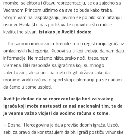
momke, selektora i čitavu reprezentaciju, te da zajedno sa
Vedranom Princom učinimo da sve to bude kako treba.
Stojim vam na raspolaganju, javimo se po bilo kom pitanju i
osnovi. Hvala što nas podržavate i pravite i što radite
kvalitetne stvari,
istakao je Avdić i dodao:
– Po samom imenovanju krenuli smo u registraciju igrača iz
omladinskih kategorija. Klubovi su ti koji trebaju da nam daju
informacije. Ne možemo ništa preko noći, treba nam
vremena. BiH raspolaže sa igračima koji su mnogo
talentovani, ali su oni i na meti drugih država tako da
moramo voditi računa o sportskoj diplomaciji, pa se nadam
da ćemo u tome uspjeti.
Avdić je dodao da se reprezentacija bori za svakog
igrača koji može nastupati za naš nacionalni tim, te da
je veoma važno vidjeti da vodimo računa o tome.
– Bosna i Hercegovina je dala previše dobrih igrača. Uzeću
sebi za pravo da konstatujem da bh. igrači postižu vrhunske