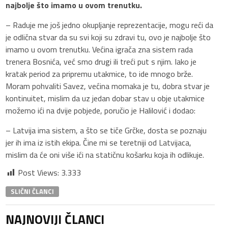
najbolje što imamo u ovom trenutku.
– Raduje me još jedno okupljanje reprezentacije, mogu reći da
je odlična stvar da su svi koji su zdravi tu, ovo je najbolje što
imamo u ovom trenutku. Većina igrača zna sistem rada
trenera Bosnića, već smo drugi ili treći put s njim. Iako je
kratak period za pripremu utakmice, to ide mnogo brže.
Moram pohvaliti Savez, većina momaka je tu, dobra stvar je
kontinuitet, mislim da uz jedan dobar stav u obje utakmice
možemo ići na dvije pobjede, poručio je Halilović i dodao:
– Latvija ima sistem, a što se tiče Grčke, dosta se poznaju
jer ih ima iz istih ekipa. Čine mi se teretniji od Latvijaca,
mislim da će oni više ići na statičnu košarku koja ih odlikuje.
Post Views:
3.333
SLIČNI ČLANCI
NAJNOVIJI ČLANCI