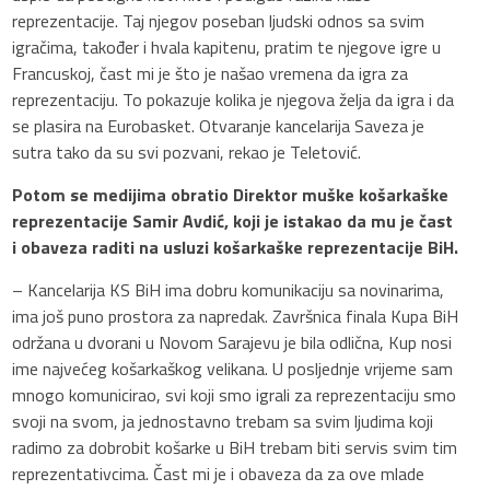
reprezentacije. Taj njegov poseban ljudski odnos sa svim
igračima, također i hvala kapitenu, pratim te njegove igre u
Francuskoj, čast mi je što je našao vremena da igra za
reprezentaciju. To pokazuje kolika je njegova želja da igra i da
se plasira na Eurobasket. Otvaranje kancelarija Saveza je
sutra tako da su svi pozvani, rekao je Teletović.
Potom se medijima obratio Direktor muške košarkaške
reprezentacije Samir Avdić, koji je istakao da mu je čast
i obaveza raditi na usluzi košarkaške reprezentacije BiH.
– Kancelarija KS BiH ima dobru komunikaciju sa novinarima,
ima još puno prostora za napredak. Završnica finala Kupa BiH
održana u dvorani u Novom Sarajevu je bila odlična, Kup nosi
ime najvećeg košarkaškog velikana. U posljednje vrijeme sam
mnogo komunicirao, svi koji smo igrali za reprezentaciju smo
svoji na svom, ja jednostavno trebam sa svim ljudima koji
radimo za dobrobit košarke u BiH trebam biti servis svim tim
reprezentativcima. Čast mi je i obaveza da za ove mlade