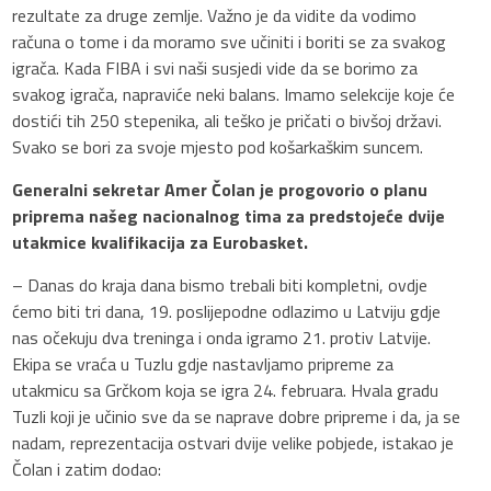
rezultate za druge zemlje. Važno je da vidite da vodimo
računa o tome i da moramo sve učiniti i boriti se za svakog
igrača. Kada FIBA i svi naši susjedi vide da se borimo za
svakog igrača, napraviće neki balans. Imamo selekcije koje će
dostići tih 250 stepenika, ali teško je pričati o bivšoj državi.
Svako se bori za svoje mjesto pod košarkaškim suncem.
Generalni sekretar Amer Čolan je progovorio o planu
priprema našeg nacionalnog tima za predstojeće dvije
utakmice kvalifikacija za Eurobasket.
– Danas do kraja dana bismo trebali biti kompletni, ovdje
ćemo biti tri dana, 19. poslijepodne odlazimo u Latviju gdje
nas očekuju dva treninga i onda igramo 21. protiv Latvije.
Ekipa se vraća u Tuzlu gdje nastavljamo pripreme za
utakmicu sa Grčkom koja se igra 24. februara. Hvala gradu
Tuzli koji je učinio sve da se naprave dobre pripreme i da, ja se
nadam, reprezentacija ostvari dvije velike pobjede, istakao je
Čolan i zatim dodao: