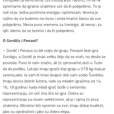
spremamo da igramo utakmice već da ih pobijedimo. To je
naš stav. Jedna pozitivna energija i optimizam. Veoma je
važno da svi budemo na nivou i onda imamo šansu da sve
pobijedimo. Nema puno vremena za treninge, ali nema i za
njih. Idemo da se borimo i da ih pobijedimo.
O Gordiću i Penavi?
– Gordić i Penava su bili voljni da igraju. Penavin klub igra
Euroligu, a Gordić je imao veliku želju da se vrati, no desila se
povreda. Puno bi nam značio, ali će vjerovatno doći u Tuzlu
da da podšku. Latvijci imaju igrače koji igraju u VTB ligi koja je
veoma jaka. Ja sam ih imao dvaput dok sam vodio Švedsku.
Imaju dosta dobrih šutera, rade sa mladim igračima od 14,
16, 18 godina i kada mladi igrač dođe u seniorsku
reprezentaciju, on već zna šta se igra. Dobra su
reprezentacija sa novim selektorom, ali je i njima to prva
utakmica. Moramo biti spremni za sve, imaju dobar kvalitet,
jako su izjednačeni i jako su dobra ekipa.