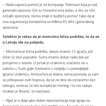
– Naša najveća pomoć je od kompanije Telemach koja je naš
generalni sponzor. Oni su trenutno broj jedan, a što se tiče
ostalih sponzora, nismo imali iz budžeta pomoć tako da je
ova organizacija kompletna na leđima KS BiH i generalnog
sponzora.
Selektor je rekao da je momcima bitna podrška, te da se
u Latviju ide na pobjedu.
– Momcima je bitna podrška, danas imamo 12 igrača, još
četiri će doći popodne. Sutra imamo dobar radni dan jer
putujemo u srijedu. U petak je utakmica, vraćamo se u
subotu u Tuzlu gdje treniramo u nedjelju i u ponedjeljak
igramo utakmicu. Atmosfera je dobra, nema povreda, ja sam
se pribojavao ovih Kupova, da se ne desi da ostanemo bez
nekoga, večeras će biti kompletan trening i to me raduje,
istakao je Bosnić, te nastavio.
– Riječ je o dvije jako dobre reprezentacije koje igraju na
Evropskim prvenstvima. Oni možda jesu favoriti, mi se ne