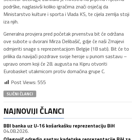
podrške, naglasivši koliko igračima znači osjećaj da
Ministarstvo kulture i sporta i Vlada KS, te cijela zemlja stoji
iza njih.
Generalna provjera pred početak prvenstva bit će održana
ove subote u dvorani Mirza Delibašić, gdje će naši Zmajevi
odmjeriti snage s reprezentacijom Belgije (18 sati). Bit će to
prilika da navijači pozdrave svoje heroje u punom sastavu –
upravo onom koji će 28. augusta na Kipru otvoriti
Eurobasket utakmicom protiv domaćina grupe C.
Post Views:
555
SLIČNI ČLANCI
NAJNOVIJI ČLANCI
BBI banka uz U-16 košarkašku reprezentaciju BiH
04.08.2026.
Ožegović odredio sastav kadetske reprezentacije BiH za