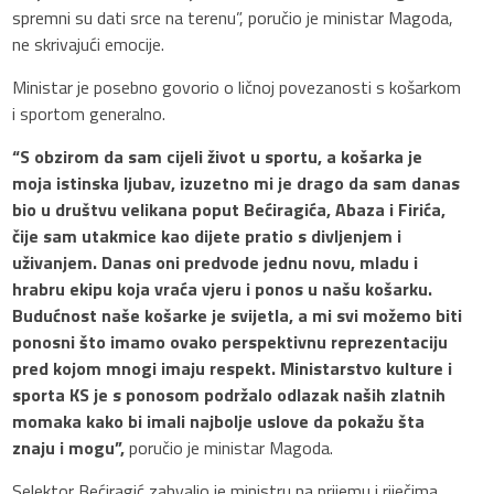
spremni su dati srce na terenu”, poručio je ministar Magoda,
ne skrivajući emocije.
Ministar je posebno govorio o ličnoj povezanosti s košarkom
i sportom generalno.
“S obzirom da sam cijeli život u sportu, a košarka je
moja istinska ljubav, izuzetno mi je drago da sam danas
bio u društvu velikana poput Bećiragića, Abaza i Firića,
čije sam utakmice kao dijete pratio s divljenjem i
uživanjem. Danas oni predvode jednu novu, mladu i
hrabru ekipu koja vraća vjeru i ponos u našu košarku.
Budućnost naše košarke je svijetla, a mi svi možemo biti
ponosni što imamo ovako perspektivnu reprezentaciju
pred kojom mnogi imaju respekt. Ministarstvo kulture i
sporta KS je s ponosom podržalo odlazak naših zlatnih
momaka kako bi imali najbolje uslove da pokažu šta
znaju i mogu”,
poručio je ministar Magoda.
Selektor Bećiragić zahvalio je ministru na prijemu i riječima