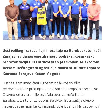
Uoči velikog izazova koji ih očekuje na Eurobasketu, naši
Zmajevi su danas osjetili snagu podrške. Košarkašku
reprezentaciju BiH i stručni štab predvođen selektorom
Adisom Bećiragićem ugostio je ministar kulture i sporta
Kantona Sarajevo Kenan Magoda.
“Danas sam imao čast ugostiti naše košarkaške
reprezentativce pred njihov odlazak na Europsko prvenstvo.
Odavno se u zraku nije osjećala ovakva euforija za
Eurobasket, i to s razlogom. Selektor Bećiragić je okupio
nevjerovatne momke koji istinski vole Bosnu i Hercegovinu i