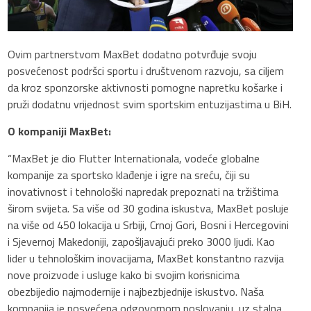
Ovim partnerstvom MaxBet dodatno potvrđuje svoju
posvećenost podršci sportu i društvenom razvoju, sa ciljem
da kroz sponzorske aktivnosti pomogne napretku košarke i
pruži dodatnu vrijednost svim sportskim entuzijastima u BiH.
O kompaniji MaxBet:
“MaxBet je dio Flutter Internationala, vodeće globalne
kompanije za sportsko klađenje i igre na sreću, čiji su
inovativnost i tehnološki napredak prepoznati na tržištima
širom svijeta. Sa više od 30 godina iskustva, MaxBet posluje
na više od 450 lokacija u Srbiji, Crnoj Gori, Bosni i Hercegovini
i Sjevernoj Makedoniji, zapošljavajući preko 3000 ljudi. Kao
lider u tehnološkim inovacijama, MaxBet konstantno razvija
nove proizvode i usluge kako bi svojim korisnicima
obezbijedio najmodernije i najbezbjednije iskustvo. Naša
kompanija je posvećena odgovornom poslovanju, uz stalna