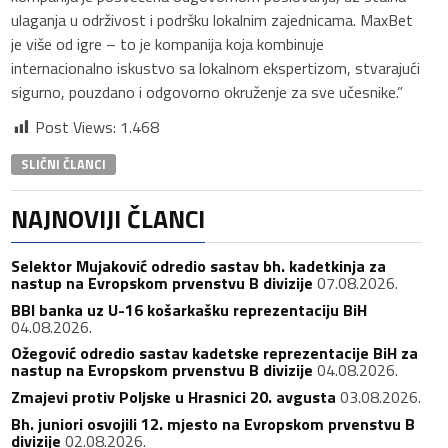
ulaganja u održivost i podršku lokalnim zajednicama. MaxBet
je više od igre – to je kompanija koja kombinuje
internacionalno iskustvo sa lokalnom ekspertizom, stvarajući
sigurno, pouzdano i odgovorno okruženje za sve učesnike.”
Post Views:
1.468
SLIČNI ČLANCI
NAJNOVIJI ČLANCI
Selektor Mujaković odredio sastav bh. kadetkinja za
nastup na Evropskom prvenstvu B divizije
07.08.2026.
BBI banka uz U-16 košarkašku reprezentaciju BiH
04.08.2026.
Ožegović odredio sastav kadetske reprezentacije BiH za
nastup na Evropskom prvenstvu B divizije
04.08.2026.
Zmajevi protiv Poljske u Hrasnici 20. avgusta
03.08.2026.
Bh. juniori osvojili 12. mjesto na Evropskom prvenstvu B
divizije
02.08.2026.