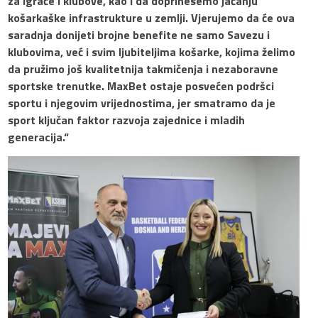
za igrače i klubove, kao i da doprinesemo jačanju
košarkaške infrastrukture u zemlji. Vjerujemo da će ova
saradnja donijeti brojne benefite ne samo Savezu i
klubovima, već i svim ljubiteljima košarke, kojima želimo
da pružimo još kvalitetnija takmičenja i nezaboravne
sportske trenutke. MaxBet ostaje posvećen podršci
sportu i njegovim vrijednostima, jer smatramo da je
sport ključan faktor razvoja zajednice i mladih
generacija.“