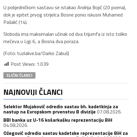
U pobjedničkom sastavu se istakao Andrija Bojić (20 poena),
dok je epitet prvog strijelca Bosne ponio iskusni Muhamed
Pašalić (14).
Sloboda ima maksimalan učinak od dva trijumfa iz isto toliko
mečeva u Ligi 6, a Bosna dva poraza.
(Foto: tuzlalive.ba/Darko Zabuš)
Post Views:
1.039
SLIČNI ČLANCI
NAJNOVIJI ČLANCI
Selektor Mujaković odredio sastav bh. kadetkinja za
nastup na Evropskom prvenstvu B divizije
07.08.2026.
BBI banka uz U-16 košarkašku reprezentaciju BiH
04.08.2026.
Ožegović odredio sastav kadetske reprezentacije BiH za