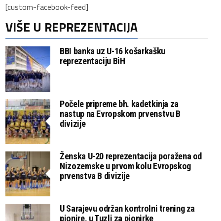
[custom-facebook-feed]
VIŠE U REPREZENTACIJA
BBI banka uz U-16 košarkašku
reprezentaciju BiH
Počele pripreme bh. kadetkinja za
nastup na Evropskom prvenstvu B
divizije
Ženska U-20 reprezentacija poražena od
Nizozemske u prvom kolu Evropskog
prvenstva B divizije
U Sarajevu održan kontrolni trening za
pionire, u Tuzli za pionirke