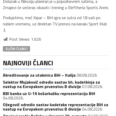
Dolazak u Nikoziju planiran je u popodnevnim satima, a
Zmajevi će večeras obaviti i trening u Eleftheria Sports Areni.
Podsjetimo, meč Kipar – BiH igra se sutra od 18 sati po
našem vremenu, uz direktan TV prenos na kanalu Sport Klub
3.
Post Views:
1.626
SLIČNI ČLANCI
NAJNOVIJI ČLANCI
Akreditovanje za utakmicu BiH – Italija
08.08.2026.
Selektor Mujaković odredio sastav bh. kadetkinja za
nastup na Evropskom prvenstvu B divizije
07.08.2026.
BBI banka uz U-16 košarkašku reprezentaciju BiH
04.08.2026.
Ožegović odredio sastav kadetske reprezentacije BiH za
nastup na Evropskom prvenstvu B divizije
04.08.2026.