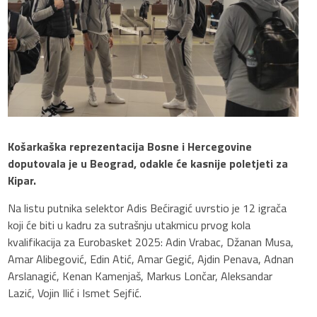
Košarkaška reprezentacija Bosne i Hercegovine
doputovala je u Beograd, odakle će kasnije poletjeti za
Kipar.
Na listu putnika selektor Adis Bećiragić uvrstio je 12 igrača
koji će biti u kadru za sutrašnju utakmicu prvog kola
kvalifikacija za Eurobasket 2025: Adin Vrabac, Džanan Musa,
Amar Alibegović, Edin Atić, Amar Gegić, Ajdin Penava, Adnan
Arslanagić, Kenan Kamenjaš, Markus Lončar, Aleksandar
Lazić, Vojin Ilić i Ismet Sejfić.