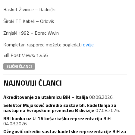
Basket Živinice – Radnički
Široki TT Kabeli – Orlovik
Zrinjski 1992 – Borac Wwin
Kompletan raspored možete pogledati
ovdje
.
Post Views:
1.456
SLIČNI ČLANCI
NAJNOVIJI ČLANCI
Akreditovanje za utakmicu BiH – Italija
08.08.2026.
Selektor Mujaković odredio sastav bh. kadetkinja za
nastup na Evropskom prvenstvu B divizije
07.08.2026.
BBI banka uz U-16 košarkašku reprezentaciju BiH
04.08.2026.
Ožegović odredio sastav kadetske reprezentacije BiH za