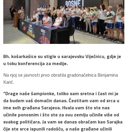
Bh. košarkašice su stigle u sarajevsku Vijećnicu, gdje je
u toku konferencija za medije.
Na njoj se javnosti prvo obratila gradonačelnica Benjamina
Karić.
“Drage naše šampionke, toliko sam sretna i čast mi je
da budem vaš domaćin danas. Čestitam vam od srca u
ime svih građana Sarajeva. Hvala vam što ste nas
učinile ponosnim i što ste za ovu zemlju učinile više od
svakog političara. Ja vam se danas obraćam kao Sarajka
čije ste srce ispunili radošću, a naše građane učinili