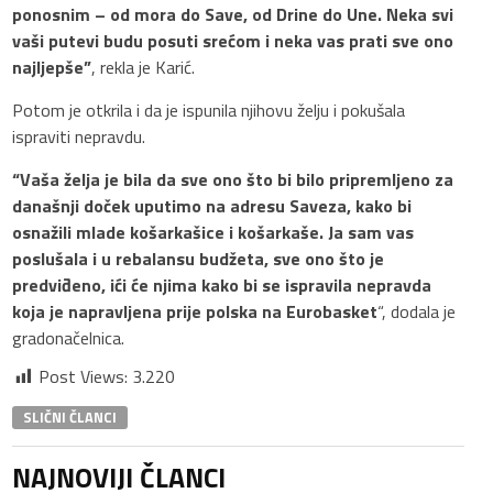
ponosnim – od mora do Save, od Drine do Une. Neka svi
vaši putevi budu posuti srećom i neka vas prati sve ono
najljepše”
, rekla je Karić.
Potom je otkrila i da je ispunila njihovu želju i pokušala
ispraviti nepravdu.
“Vaša želja je bila da sve ono što bi bilo pripremljeno za
današnji doček uputimo na adresu Saveza, kako bi
osnažili mlade košarkašice i košarkaše. Ja sam vas
poslušala i u rebalansu budžeta, sve ono što je
predviđeno, ići će njima kako bi se ispravila nepravda
koja je napravljena prije polska na Eurobasket
“, dodala je
gradonačelnica.
Post Views:
3.220
SLIČNI ČLANCI
NAJNOVIJI ČLANCI