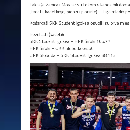
Laktaši, Zenica i Mostar su tokom vikenda bili domaći
(kadeti, kadetkinje, pioniri i pionirke) – Liga mlad
Košarkaši SKK Student Igokea osvojili su prva mjesta
Rezultati (kadeti):
SKK Student Igokea – HKK Široki 106:77
HKK Široki – OKK Sloboda 64:66
OKK Sloboda – SKK Student Igokea 38:113