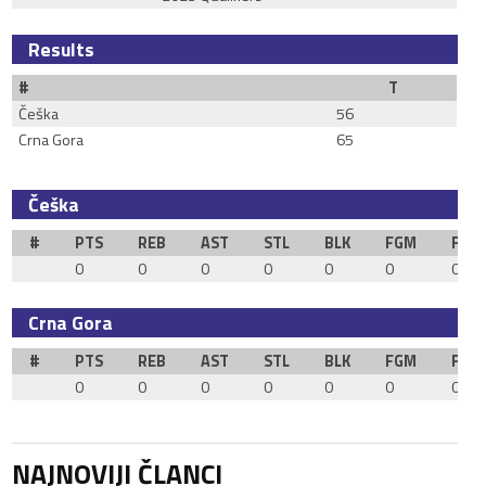
Results
#
T
Češka
56
Crna Gora
65
Češka
#
PTS
REB
AST
STL
BLK
FGM
FGA
0
0
0
0
0
0
0
Crna Gora
#
PTS
REB
AST
STL
BLK
FGM
FGA
0
0
0
0
0
0
0
NAJNOVIJI ČLANCI