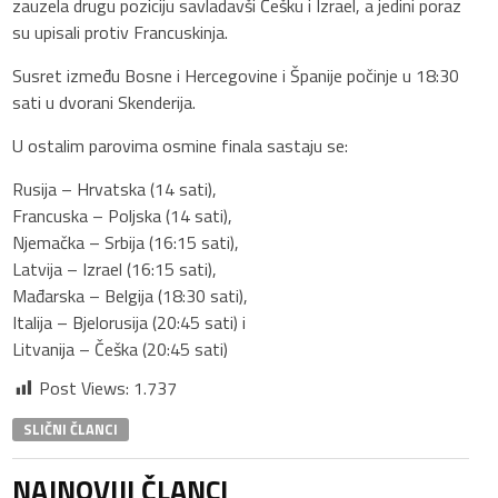
zauzela drugu poziciju savladavši Češku i Izrael, a jedini poraz
su upisali protiv Francuskinja.
Susret između Bosne i Hercegovine i Španije počinje u 18:30
sati u dvorani Skenderija.
U ostalim parovima osmine finala sastaju se:
Rusija – Hrvatska (14 sati),
Francuska – Poljska (14 sati),
Njemačka – Srbija (16:15 sati),
Latvija – Izrael (16:15 sati),
Mađarska – Belgija (18:30 sati),
Italija – Bjelorusija (20:45 sati) i
Litvanija – Češka (20:45 sati)
Post Views:
1.737
SLIČNI ČLANCI
NAJNOVIJI ČLANCI