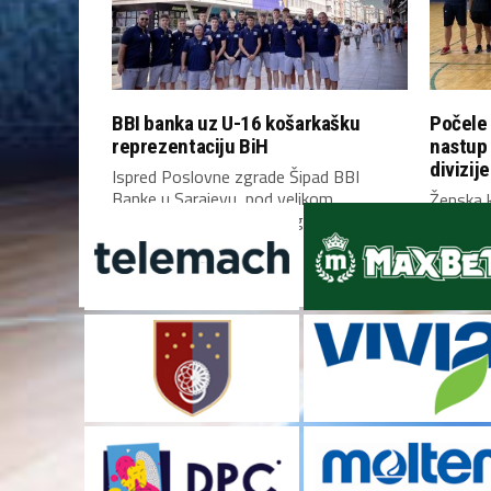
BBI banka uz U-16 košarkašku
Počele 
reprezentaciju BiH
nastup
divizije
Ispred Poslovne zgrade Šipad BBI
Banke u Sarajevu, pod velikom
Ženska k
zastavom Bosne i Hercegovine,...
Bosne i 
Mostaru 