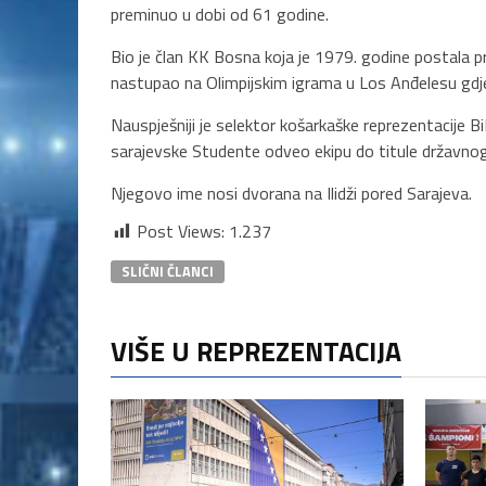
preminuo u dobi od 61 godine.
Bio je član KK Bosna koja je 1979. godine postala p
nastupao na Olimpijskim igrama u Los Anđelesu gdje 
Nauspješniji je selektor košarkaške reprezentacije Bi
sarajevske Studente odveo ekipu do titule državno
Njegovo ime nosi dvorana na Ilidži pored Sarajeva.
Post Views:
1.237
SLIČNI ČLANCI
VIŠE U REPREZENTACIJA