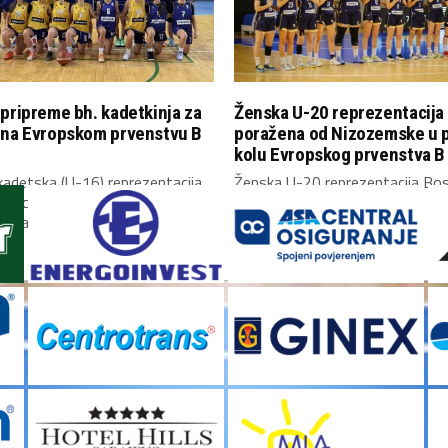
pripreme bh. kadetkinja za
Ženska U-20 reprezentacija
 na Evropskom prvenstvu B
poražena od Nizozemske u 
kolu Evropskog prvenstva B 
adetska (U-16) reprezentacija
Ženska U-20 reprezentacija Bos
Hercegovine okupila se danas u
Hercegovine upisala je poraz u
i započela...
kolu Evropskog prvenstva...