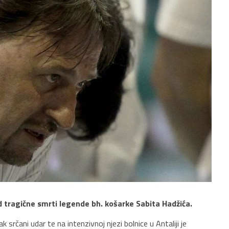
d tragične smrti legende bh. košarke Sabita Hadžića.
srčani udar te na intenzivnoj njezi bolnice u Antaliji je