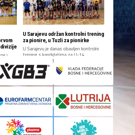
U Sarajevu održan kontrolni trening
prvom
za pionire, u Tuzli za pionirke
divizije
U Sarajevu je danas obavljen kontrolni
trening s kandidatima za U-14
ne i
reprezentaciju Bosne i...
 prvom