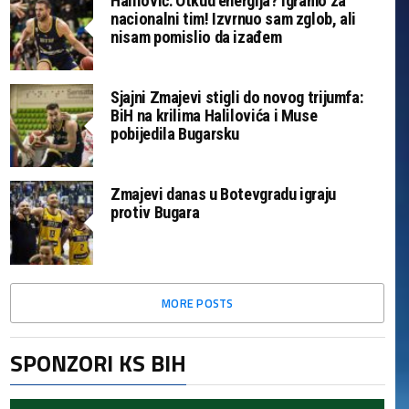
Halilović: Otkud energija? Igramo za
nacionalni tim! Izvrnuo sam zglob, ali
nisam pomislio da izađem
Sjajni Zmajevi stigli do novog trijumfa:
BiH na krilima Halilovića i Muse
pobijedila Bugarsku
Zmajevi danas u Botevgradu igraju
protiv Bugara
MORE POSTS
SPONZORI KS BIH