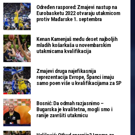
Određen raspored: Zmajevi nastup na
Eurobasketu 2022 otvaraju utakmicom
protiv Mađarske 1. septembra
Kenan Kamenjaš među deset najboljih
mladih košarkaša u novembarskim
utakmicama kvalifikacija
Zmajevi druga najefikasnija
reprezentacija Evrope, Španci imaju
samo poen više u kvalifikacijama za SP
Bosnić: Da odmah razjasnimo –
Bugarska je kvalitetna, mogli smo i
ranije završiti utakmicu