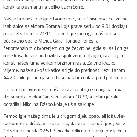
korak ka plasmanu na veliko takmičenje.
Naš je tim nešto lošije otvorio meč, ali u finišu prve četvrtine
izabranice selektora Gorana Loje prave seriju od 9:0 i dobijaju
prvu četvrtinu sa 21:11. U ovom periodu igre naš tim su
očekivano vodile Marica Gajić i Jonquel Jones, a
fenomenalnim otvorenjem druge četvrtine, gdje su se i druge
naše košarkašice pridružile raspoloženom dvojcu, razlika je u
korist našeg tima velikom brzinom rasla. Za vrlo kratko
vrijeme, naše su košarkašice stigle do prednosti rezultatom
44:20 i bilo je tada jasno da se naš tim nalazi pred pobjedom.
Do kraja poluvremena, naša je razlika blago smanjena i ovaj
dio susreta je okončan rezultatom 48:29, a dobru je rolu
odradila i Nikolina Džebo koja je ušla sa klupe.
Tempo igre našeg tima je u drugom dijelu opao, ali još uvijek
se komotno držala velika razlika, da bi razlika uoči posljednje
četvrtine iznosila 72:51. Švicarke odlično otvaraju posljednju