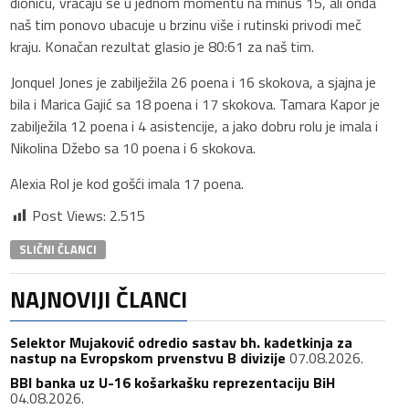
dionicu, vraćaju se u jednom momentu na minus 15, ali onda
naš tim ponovo ubacuje u brzinu više i rutinski privodi meč
kraju. Konačan rezultat glasio je 80:61 za naš tim.
Jonquel Jones je zabilježila 26 poena i 16 skokova, a sjajna je
bila i Marica Gajić sa 18 poena i 17 skokova. Tamara Kapor je
zabilježila 12 poena i 4 asistencije, a jako dobru rolu je imala i
Nikolina Džebo sa 10 poena i 6 skokova.
Alexia Rol je kod gošći imala 17 poena.
Post Views:
2.515
SLIČNI ČLANCI
NAJNOVIJI ČLANCI
Selektor Mujaković odredio sastav bh. kadetkinja za
nastup na Evropskom prvenstvu B divizije
07.08.2026.
BBI banka uz U-16 košarkašku reprezentaciju BiH
04.08.2026.