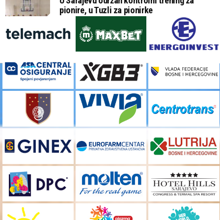
U Sarajevu održan kontrolni trening za
pionire, u Tuzli za pionirke