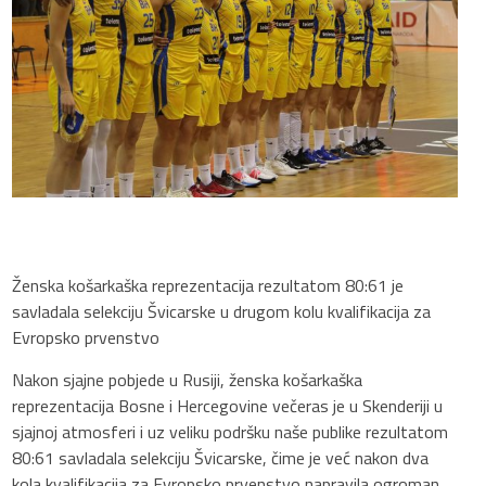
Ženska košarkaška reprezentacija rezultatom 80:61 je
savladala selekciju Švicarske u drugom kolu kvalifikacija za
Evropsko prvenstvo
Nakon sjajne pobjede u Rusiji, ženska košarkaška
reprezentacija Bosne i Hercegovine večeras je u Skenderiji u
sjajnoj atmosferi i uz veliku podršku naše publike rezultatom
80:61 savladala selekciju Švicarske, čime je već nakon dva
kola kvalifikacija za Evropsko prvenstvo napravila ogroman