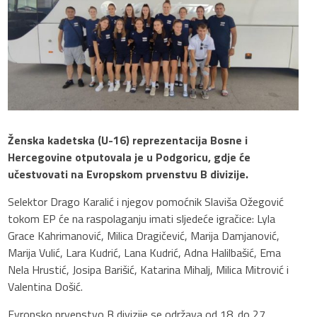
Ženska kadetska (U-16) reprezentacija Bosne i
Hercegovine otputovala je u Podgoricu, gdje će
učestvovati na Evropskom prvenstvu B divizije.
Selektor Drago Karalić i njegov pomoćnik Slaviša Ožegović
tokom EP će na raspolaganju imati sljedeće igračice: Lyla
Grace Kahrimanović, Milica Dragičević, Marija Damjanović,
Marija Vulić, Lara Kudrić, Lana Kudrić, Adna Halilbašić, Ema
Nela Hrustić, Josipa Barišić, Katarina Mihalj, Milica Mitrović i
Valentina Došić.
Evropsko prvenstvo B divizije se održava od 18. do 27.