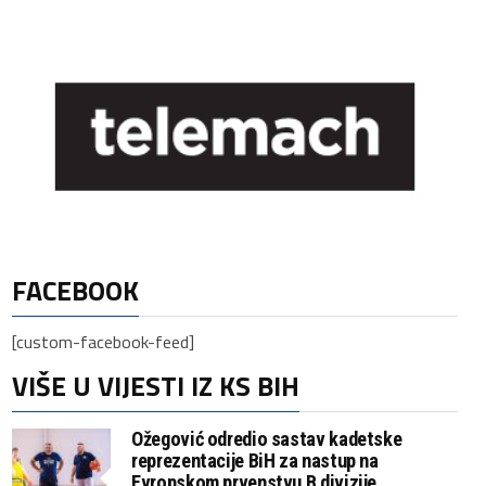
FACEBOOK
[custom-facebook-feed]
VIŠE U VIJESTI IZ KS BIH
Ožegović odredio sastav kadetske
reprezentacije BiH za nastup na
Evropskom prvenstvu B divizije