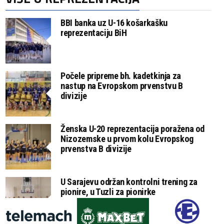
BBI banka uz U-16 košarkašku
reprezentaciju BiH
Počele pripreme bh. kadetkinja za
nastup na Evropskom prvenstvu B
divizije
Ženska U-20 reprezentacija poražena od
Nizozemske u prvom kolu Evropskog
prvenstva B divizije
U Sarajevu održan kontrolni trening za
pionire, u Tuzli za pionirke