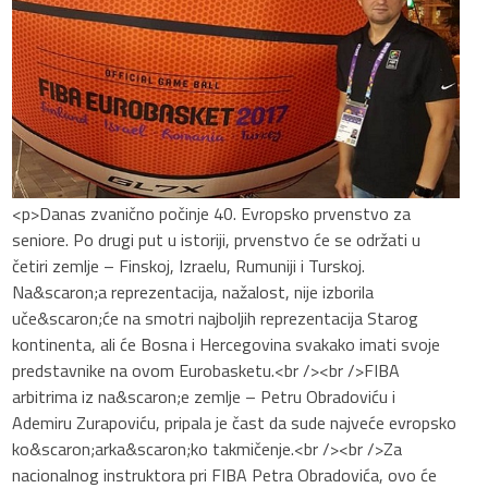
<p>Danas zvanično počinje 40. Evropsko prvenstvo za
seniore. Po drugi put u istoriji, prvenstvo će se održati u
četiri zemlje – Finskoj, Izraelu, Rumuniji i Turskoj.
Na&scaron;a reprezentacija, nažalost, nije izborila
uče&scaron;će na smotri najboljih reprezentacija Starog
kontinenta, ali će Bosna i Hercegovina svakako imati svoje
predstavnike na ovom Eurobasketu.<br /><br />FIBA
arbitrima iz na&scaron;e zemlje – Petru Obradoviću i
Ademiru Zurapoviću, pripala je čast da sude najveće evropsko
ko&scaron;arka&scaron;ko takmičenje.<br /><br />Za
nacionalnog instruktora pri FIBA Petra Obradovića, ovo će