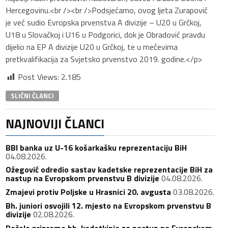
Hercegovinu.<br /><br />Podsjećamo, ovog ljeta Zurapović
je već sudio Evropska prvenstva A divizije – U20 u Grčkoj,
U18 u Slovačkoj i U16 u Podgorici, dok je Obradović pravdu
dijelio na EP A divizije U20 u Grčkoj, te u mečevima
pretkvalifikacija za Svjetsko prvenstvo 2019. godine.</p>
Post Views:
2.185
SLIČNI ČLANCI
NAJNOVIJI ČLANCI
BBI banka uz U-16 košarkašku reprezentaciju BiH
04.08.2026.
Ožegović odredio sastav kadetske reprezentacije BiH za
nastup na Evropskom prvenstvu B divizije
04.08.2026.
Zmajevi protiv Poljske u Hrasnici 20. avgusta
03.08.2026.
Bh. juniori osvojili 12. mjesto na Evropskom prvenstvu B
divizije
02.08.2026.
Počele pripreme bh. kadetkinja za nastup na Evropskom