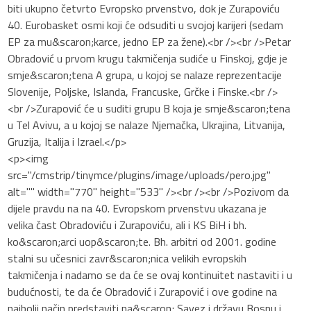
biti ukupno četvrto Evropsko prvenstvo, dok je Zurapoviću
40. Eurobasket osmi koji će odsuditi u svojoj karijeri (sedam
EP za mu&scaron;karce, jedno EP za žene).<br /><br />Petar
Obradović u prvom krugu takmičenja sudiće u Finskoj, gdje je
smje&scaron;tena A grupa, u kojoj se nalaze reprezentacije
Slovenije, Poljske, Islanda, Francuske, Grčke i Finske.<br />
<br />Zurapović će u suditi grupu B koja je smje&scaron;tena
u Tel Avivu, a u kojoj se nalaze Njemačka, Ukrajina, Litvanija,
Gruzija, Italija i Izrael.</p>
<p><img
src="/cmstrip/tinymce/plugins/image/uploads/pero.jpg"
alt="" width="770" height="533" /><br /><br />Pozivom da
dijele pravdu na na 40. Evropskom prvenstvu ukazana je
velika čast Obradoviću i Zurapoviću, ali i KS BiH i bh.
ko&scaron;arci uop&scaron;te. Bh. arbitri od 2001. godine
stalni su učesnici zavr&scaron;nica velikih evropskih
takmičenja i nadamo se da će se ovaj kontinuitet nastaviti i u
budućnosti, te da će Obradović i Zurapović i ove godine na
najbolji način predstaviti na&scaron; Savez i državu Bosnu i