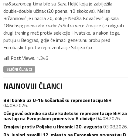
na&scaron;eg tima bile su Sara Heljić koja je zabilježila
double-double učinak (20 poena, 10 skokova), Melisa
Brčaninović je ubacila 20, dok je Nedžla Kovačević upisala
18&nbsp; poena.<br /><br />Sutra veče Zmajice će odigrati
drugi trening meč protiv selekcije Hrvatske, a nakon toga
putuju u Beograd, gdje će imati generalnu probu pred
Eurobasket protiv reprezentacije Srbije.</p>
Post Views:
1.346
SLIČNI ČLANCI
NAJNOVIJI ČLANCI
BBI banka uz U-16 košarkašku reprezentaciju BiH
04.08.2026.
Ožegović odredio sastav kadetske reprezentacije BiH za
nastup na Evropskom prvenstvu B divizije
04.08.2026.
Zmajevi protiv Poljske u Hrasnici 20. avgusta
03.08.2026.
Bh. juniori osvojili 12. mjesto na Evropskom prvenstvu B