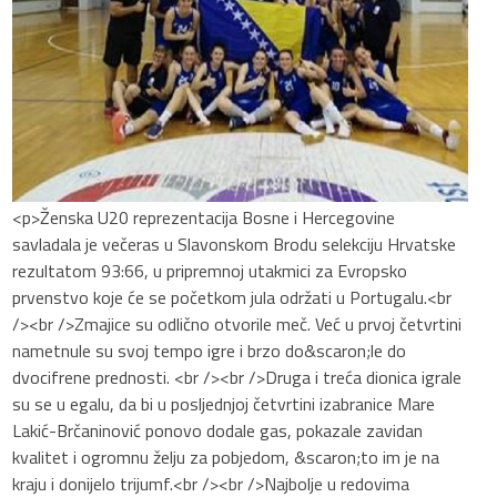
<p>Ženska U20 reprezentacija Bosne i Hercegovine
savladala je večeras u Slavonskom Brodu selekciju Hrvatske
rezultatom 93:66, u pripremnoj utakmici za Evropsko
prvenstvo koje će se početkom jula održati u Portugalu.<br
/><br />Zmajice su odlično otvorile meč. Već u prvoj četvrtini
nametnule su svoj tempo igre i brzo do&scaron;le do
dvocifrene prednosti. <br /><br />Druga i treća dionica igrale
su se u egalu, da bi u posljednjoj četvrtini izabranice Mare
Lakić-Brčaninović ponovo dodale gas, pokazale zavidan
kvalitet i ogromnu želju za pobjedom, &scaron;to im je na
kraju i donijelo trijumf.<br /><br />Najbolje u redovima