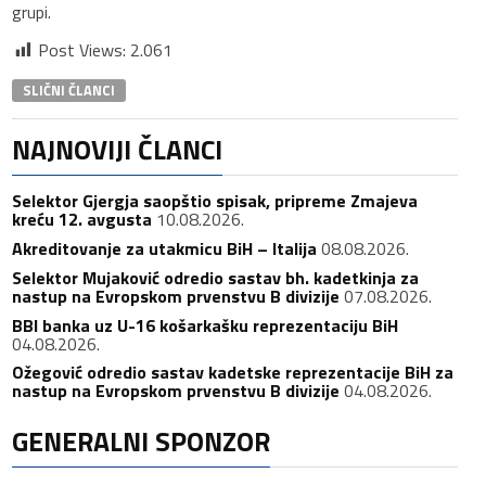
grupi.
Post Views:
2.061
SLIČNI ČLANCI
NAJNOVIJI ČLANCI
Selektor Gjergja saopštio spisak, pripreme Zmajeva
kreću 12. avgusta
10.08.2026.
Akreditovanje za utakmicu BiH – Italija
08.08.2026.
Selektor Mujaković odredio sastav bh. kadetkinja za
nastup na Evropskom prvenstvu B divizije
07.08.2026.
BBI banka uz U-16 košarkašku reprezentaciju BiH
04.08.2026.
Ožegović odredio sastav kadetske reprezentacije BiH za
nastup na Evropskom prvenstvu B divizije
04.08.2026.
GENERALNI SPONZOR