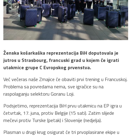
Ženska košarkaška reprezentacija BiH doputovala je
jutros u Strasbourg, francuski grad u kojem će igrati
utakmice grupe C Evropskog prvenstva.
Već večeras naše Zmajice će obaviti prvi trening u Francuskoj.
Problema sa povredama nema, sve igračice su na
raspolaganju selektoru Goranu Loji.
Podsjetimo, reprezentacija BiH prvu utakmicu na EP igra u
četvrtak, 17. juna, protiv Belgije (15 sati). Zatim slijede
mečevi protiv Turske (petak) i Slovenije (nedjelja).
Plasman u drugi krug osigurat će tri prvoplasirane ekipe u