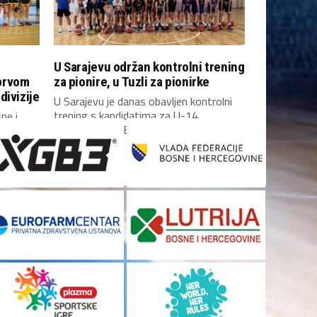
U Sarajevu održan kontrolni trening
prvom
za pionire, u Tuzli za pionirke
divizije
U Sarajevu je danas obavljen kontrolni
trening s kandidatima za U-14
ne i
reprezentaciju Bosne i...
 prvom