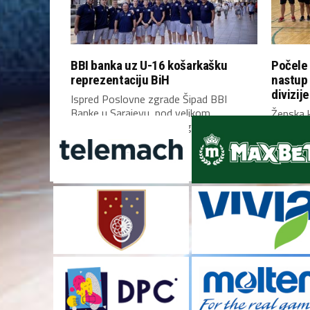
BBI banka uz U-16 košarkašku
Počele 
reprezentaciju BiH
nastup
divizije
Ispred Poslovne zgrade Šipad BBI
Banke u Sarajevu, pod velikom
Ženska k
zastavom Bosne i Hercegovine,...
Bosne i 
Mostaru 