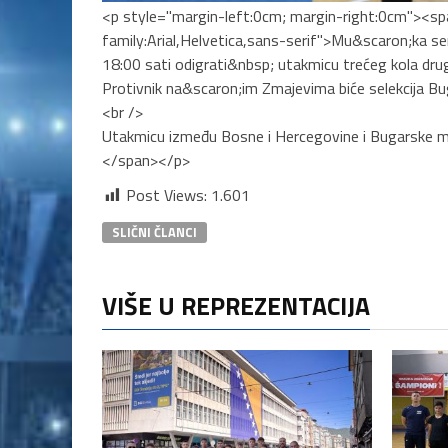
<p style="margin-left:0cm; margin-right:0cm"><sp
family:Arial,Helvetica,sans-serif">Mu&scaron;ka se
18:00 sati odigrati&nbsp; utakmicu trećeg kola drug
Protivnik na&scaron;im Zmajevima biće selekcija Bu
<br />
Utakmicu između Bosne i Hercegovine i Bugarske m
</span></p>
Post Views:
1.601
SLIČNI ČLANCI
VIŠE U REPREZENTACIJA