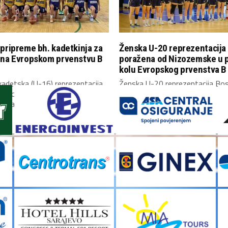
pripreme bh. kadetkinja za
Ženska U-20 reprezentacija
 na Evropskom prvenstvu B
poražena od Nizozemske u 
kolu Evropskog prvenstva B 
adetska (U-16) reprezentacija
Ženska U-20 reprezentacija Bos
Hercegovine okupila se danas u
Hercegovine upisala je poraz u
i započela...
kolu Evropskog prvenstva...