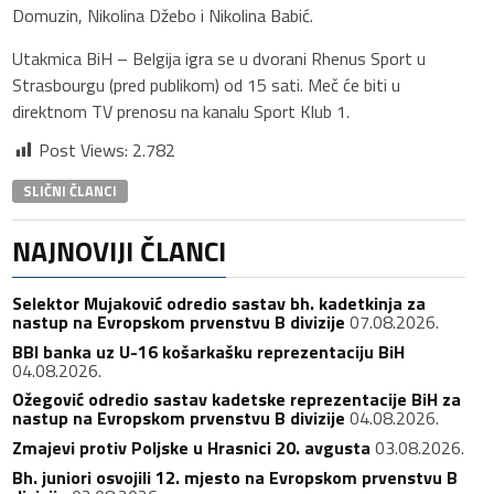
Domuzin, Nikolina Džebo i Nikolina Babić.
Utakmica BiH – Belgija igra se u dvorani Rhenus Sport u
Strasbourgu (pred publikom) od 15 sati. Meč će biti u
direktnom TV prenosu na kanalu Sport Klub 1.
Post Views:
2.782
SLIČNI ČLANCI
NAJNOVIJI ČLANCI
Selektor Mujaković odredio sastav bh. kadetkinja za
nastup na Evropskom prvenstvu B divizije
07.08.2026.
BBI banka uz U-16 košarkašku reprezentaciju BiH
04.08.2026.
Ožegović odredio sastav kadetske reprezentacije BiH za
nastup na Evropskom prvenstvu B divizije
04.08.2026.
Zmajevi protiv Poljske u Hrasnici 20. avgusta
03.08.2026.
Bh. juniori osvojili 12. mjesto na Evropskom prvenstvu B