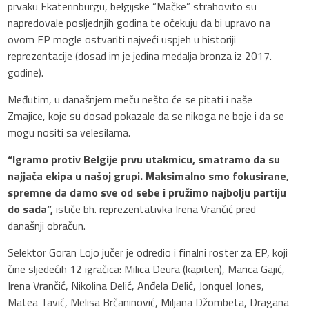
prvaku Ekaterinburgu, belgijske “Mačke” strahovito su
napredovale posljednjih godina te očekuju da bi upravo na
ovom EP mogle ostvariti najveći uspjeh u historiji
reprezentacije (dosad im je jedina medalja bronza iz 2017.
godine).
Međutim, u današnjem meču nešto će se pitati i naše
Zmajice, koje su dosad pokazale da se nikoga ne boje i da se
mogu nositi sa velesilama.
“Igramo protiv Belgije prvu utakmicu, smatramo da su
najjača ekipa u našoj grupi. Maksimalno smo fokusirane,
spremne da damo sve od sebe i pružimo najbolju partiju
do sada”,
ističe bh. reprezentativka Irena Vrančić pred
današnji obračun.
Selektor Goran Lojo jučer je odredio i finalni roster za EP, koji
čine sljedećih 12 igračica: Milica Deura (kapiten), Marica Gajić,
Irena Vrančić, Nikolina Delić, Anđela Delić, Jonquel Jones,
Matea Tavić, Melisa Brčaninović, Miljana Džombeta, Dragana