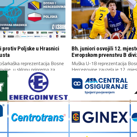
 protiv Poljske u Hrasnici
Bh. juniori osvojili 12. mjest
usta
Evropskom prvenstvu B divi
ošarkaška reprezentacija Bosne
Muška U-18 reprezentacija Bosn
ovine, u sklopu priprema za
Hercegovine zauzela je 12. mje
valifikacija za Mundobasket,...
Evropskom prvenstvu B...