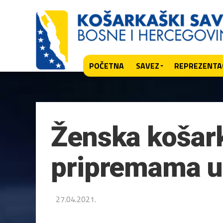
POČETNA
SAVEZ
REPREZENTAC
Ženska košark
pripremama u 
27.04.2021.