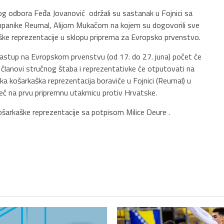
g odbora Feđa Jovanović održali su sastanak u Fojnici sa
panike Reumal, Alijom Mukačom na kojem su dogovorili sve
ke reprezentacije u sklopu priprema za Evropsko prvenstvo.
nastup na Evropskom prvenstvu (od 17. do 27. juna) počet će
 članovi stručnog štaba i reprezentativke će otputovati na
ska košarkaška reprezentacija boraviće u Fojnici (Reumal) u
eč na prvu pripremnu utakmicu protiv Hrvatske.
košarkaške reprezentacije sa potpisom Milice Deure .