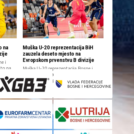
o na
Muška U-20 reprezentacija BiH
zije
zauzela deseto mjesto na
Evropskom prvenstvu B divizije
e i
sto na
Muška U-20 reprezentacija Bosne i
Hercegovine zauzela je deseto mjesto
na Evropskom prvenstvu B...