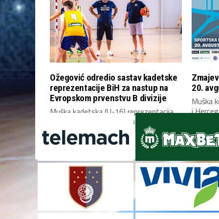
Ožegović odredio sastav kadetske
Zmajevi
reprezentacije BiH za nastup na
20. avg
Evropskom prvenstvu B divizije
Muška k
i Herceg
Muška kadetska (U-16) reprezentacija
mečeve k
Bosne i Hercegovine otputovala je
danas u Skoplje, gdje će...