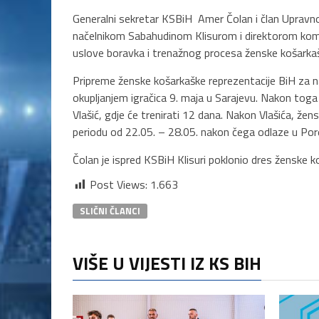
Generalni sekretar KSBiH Amer Čolan i član Upravno
načelnikom Sabahudinom Klisurom i direktorom kom
uslove boravka i trenažnog procesa ženske košarkaš
Pripreme ženske košarkaške reprezentacije BiH za 
okupljanjem igračica 9. maja u Sarajevu. Nakon toga
Vlašić, gdje će trenirati 12 dana. Nakon Vlašića, žen
periodu od 22.05. – 28.05. nakon čega odlaze u Por
Čolan je ispred KSBiH Klisuri poklonio dres ženske 
Post Views:
1.663
SLIČNI ČLANCI
VIŠE U VIJESTI IZ KS BIH