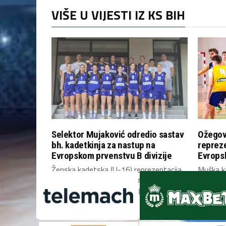
VIŠE U VIJESTI IZ KS BIH
Selektor Mujaković odredio sastav
Ožegov
bh. kadetkinja za nastup na
repreze
Evropskom prvenstvu B divizije
Evropsk
Ženska kadetska (U-16) reprezentacija
Muška k
Bosne i Hercegovine utakmicom protiv
Bosne i
Kipra u ponedjeljak (10. avgust)...
danas u S