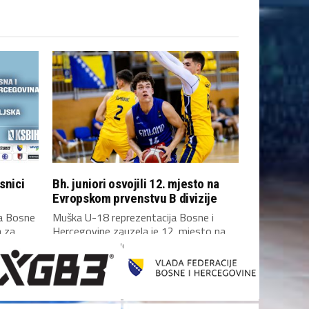
snici
Bh. juniori osvojili 12. mjesto na
Evropskom prvenstvu B divizije
ja Bosne
Muška U-18 reprezentacija Bosne i
a za
Hercegovine zauzela je 12. mjesto na
ket,...
Evropskom prvenstvu B...