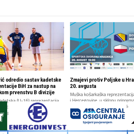
ić odredio sastav kadetske
Zmajevi protiv Poljske u Hra
ntacije BiH za nastup na
20. avgusta
om prvenstvu B divizije
Muška košarkaška reprezentaci
i Hercegovine, u sklopu priprem
adetska (U-16) reprezentacija
mečeve kvalifikacija za Mundobas
 Hercegovine otputovala je
koplje, gdje će...